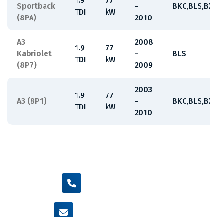
1.9
77
Sportback
-
BKC,BLS,BXE
TDI
kW
(8PA)
2010
A3
2008
1.9
77
Kabriolet
-
BLS
TDI
kW
(8P7)
2009
2003
1.9
77
A3 (8P1)
-
BKC,BLS,BXE
TDI
kW
2010
+420 605 455 587
info@flexamiauto.cz