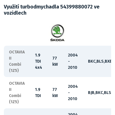
Využití turbodmychadla 54399880072 ve
vozidlech
OCTAVIA
1.9
2004
II
77
TDI
-
BKC,BLS,BXE
Combi
kW
4x4
2010
(1Z5)
OCTAVIA
2004
II
1.9
77
-
BJB,BKC,BLS,B
Combi
TDI
kW
2010
(1Z5)
2004