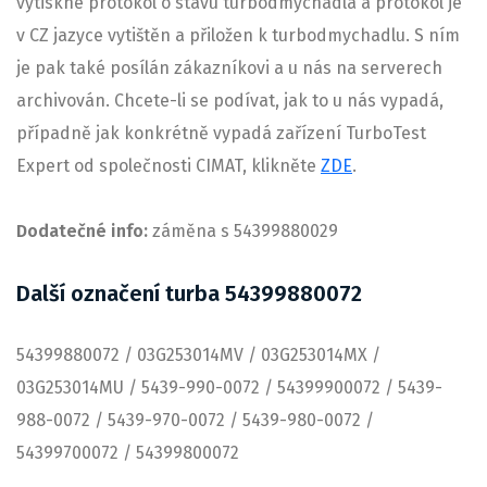
vytiskne protokol o stavu turbodmychadla a protokol je
v CZ jazyce vytištěn a přiložen k turbodmychadlu. S ním
je pak také posílán zákazníkovi a u nás na serverech
archivován. Chcete-li se podívat, jak to u nás vypadá,
případně jak konkrétně vypadá zařízení TurboTest
Expert od společnosti CIMAT, klikněte
ZDE
.
Dodatečné info:
záměna s 54399880029
Další označení turba 54399880072
54399880072 / 03G253014MV / 03G253014MX /
03G253014MU / 5439-990-0072 / 54399900072 / 5439-
988-0072 / 5439-970-0072 / 5439-980-0072 /
54399700072 / 54399800072