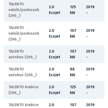
TALENTO
2.0
125
2019
M
valník/podvozek
EcoJet
kW
-
7
(296_)
TALENTO
2.0
107
2019
M
valník/podvozek
EcoJet
kW
-
7
(296_)
TALENTO
2.0
107
2019
M
autobus (296_)
EcoJet
kW
-
7
TALENTO
2.0
88
2019
M
autobus (296_)
EcoJet
kW
-
7
TALENTO Krabice
2.0
125
2019
M
(296_)
EcoJet
kW
-
7
TALENTO Krabice
2.0
107
2019
M