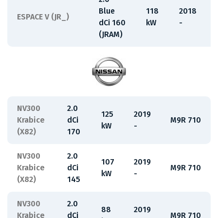
Blue
118
2018
ESPACE V (JR_)
dCi 160
kW
-
(JRAM)
NV300
2.0
125
2019
Krabice
dCi
M9R 710
kW
-
(X82)
170
NV300
2.0
107
2019
Krabice
dCi
M9R 710
kW
-
(X82)
145
NV300
2.0
88
2019
Krabice
dCi
M9R 710