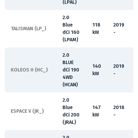
(LPAL)
2.0
Blue
118
2019
TALISMAN (LP_)
dCi 160
kW
-
(LPAM)
2.0
BLUE
140
2019
KOLEOS II (HC_)
dCi 190
kW
-
4WD
(HCAN)
2.0
Blue
147
2018
ESPACE V (JR_)
dCi 200
kW
-
(JRAL)
2.0