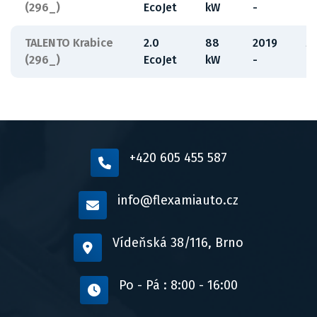
(296_)
EcoJet
kW
-
7
TALENTO Krabice
2.0
88
2019
M
(296_)
EcoJet
kW
-
7
+420 605 455 587
info@flexamiauto.cz
Vídeňská 38/116, Brno
Po - Pá : 8:00 - 16:00