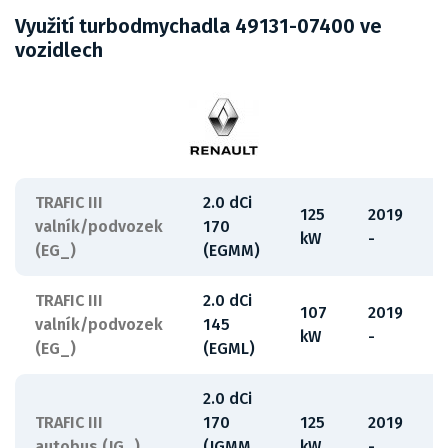
Využití turbodmychadla 49131-07400 ve
vozidlech
TRAFIC III
2.0 dCi
125
2019
valník/podvozek
170
kW
-
(EG_)
(EGMM)
TRAFIC III
2.0 dCi
107
2019
valník/podvozek
145
kW
-
(EG_)
(EGML)
2.0 dCi
TRAFIC III
170
125
2019
autobus (JG_)
(JGMM,
kW
-