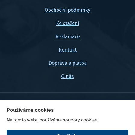
Obchodní podmínky
Ke stažení
Reklamace
Kontakt
Doprava a platba
O nás
© 2026, FlexaMi Auto s.r.o.
Používáme cookies
Na tomto webu používáme soubory cookies.
Ceny jsou uvedeny vč. DPH
Upravit nastavení cookies