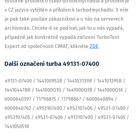
vytiskne protokol o stavu turbodmychadla a protokol je
v CZ jazyce vytištěn a přiložen k turbodmychadlu. S ním
je pak také posílán zákazníkovi a u nás na serverech
archivován. Chcete-li se podívat, jak to u nás vypadá,
případně jak konkrétně vypadá zařízení TurboTest
Expert od společnosti CIMAT, klikněte
ZDE
.
Další označení turba 49131-07400
49131-07400 / 144100953R / 144103139R / 144101395R /
144104478R / 1441000Q1G / 1441000Q1B / 1441000Q1K /
6000640397 / 71798875 / 71798867 / 6000640894 /
6000640762 / 49S3107400 / 49S3107406 / 49S31-07400 /
49S3107405 / 49S31-07406 / 4913107400 / 49S31-07405 /
144105051R