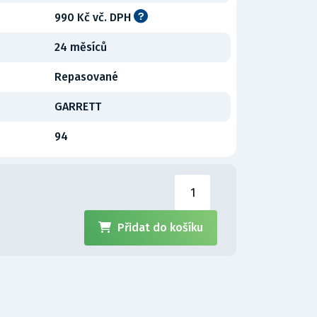
990 Kč vč. DPH
24 měsíců
Repasované
GARRETT
94
H
Přidat do košíku