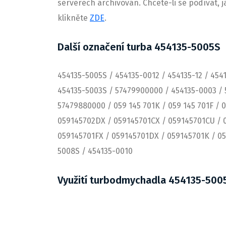
serverech archivován. Chcete-li se podívat, 
klikněte
ZDE
.
Další označení turba 454135-5005S
454135-5005S / 454135-0012 / 454135-12 / 454
454135-5003S / 57479900000 / 454135-0003 / 
57479880000 / 059 145 701K / 059 145 701F /
059145702DX / 059145701CX / 059145701CU / 0
059145701FX / 059145701DX / 059145701K / 05
5008S / 454135-0010
Využití turbodmychadla 454135-5005