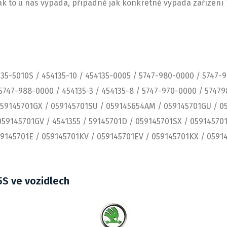
jak to u nás vypadá, případně jak konkrétně vypadá zařízení
135-5010S / 454135-10 / 454135-0005 / 5747-980-0000 / 5747-
5747-988-0000 / 454135-3 / 454135-8 / 5747-970-0000 / 5747
 059145701GX / 059145701SU / 059145654AM / 059145701GU / 0
59145701GV / 4541355 / 59145701D / 059145701SX / 05914570
9145701E / 059145701KV / 059145701EV / 059145701KX / 05914
S ve vozidlech