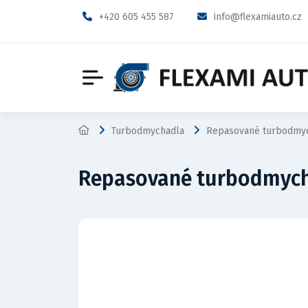
+420 605 455 587
info@flexamiauto.cz
Turbodmychadla
Repasované turbodmyc
Repasované turbodmych