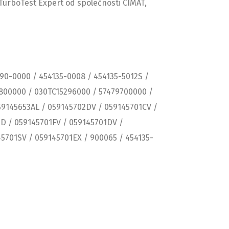
 TurboTest Expert od společnosti CIMAT,
990-0000 / 454135-0008 / 454135-5012S /
9800000 / 030TC15296000 / 57479700000 /
59145653AL / 059145702DV / 059145701CV /
1D / 059145701FV / 059145701DV /
5701SV / 059145701EX / 900065 / 454135-