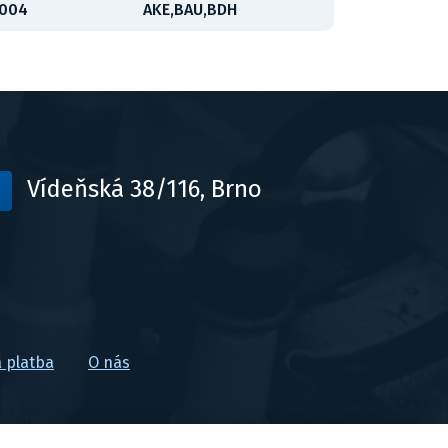
2004
AKE,BAU,BDH
Vídeňská 38/116, Brno
 platba
O nás