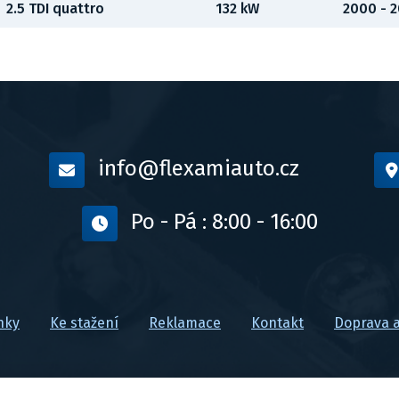
2.5 TDI quattro
132 kW
2000 - 
info@flexamiauto.cz
Po - Pá : 8:00 - 16:00
nky
Ke stažení
Reklamace
Kontakt
Doprava a