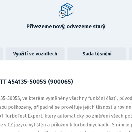
Přivezeme nový, odvezeme starý
Využití ve vozidlech
Sada těsnění
TT 454135-5005S (900065)
-5005S, ve kterém vyměněny všechny funkční částí, původn
jsou poškozeny, případně se prověřuje jejich těsnost a rovinn
T TurboTest Expert. který automaticky po změření všech po
e v CZ jazyce vytištěn a přiložen k turbodmychadlu. S ním je