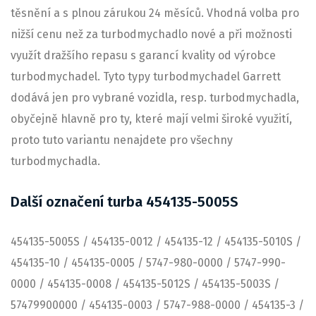
těsnění a s plnou zárukou 24 měsíců. Vhodná volba pro
nižší cenu než za turbodmychadlo nové a při možnosti
využít dražšího repasu s garancí kvality od výrobce
turbodmychadel. Tyto typy turbodmychadel Garrett
dodává jen pro vybrané vozidla, resp. turbodmychadla,
obyčejně hlavně pro ty, které mají velmi široké využití,
proto tuto variantu nenajdete pro všechny
turbodmychadla.
Další označení turba 454135-5005S
454135-5005S / 454135-0012 / 454135-12 / 454135-5010S /
454135-10 / 454135-0005 / 5747-980-0000 / 5747-990-
0000 / 454135-0008 / 454135-5012S / 454135-5003S /
57479900000 / 454135-0003 / 5747-988-0000 / 454135-3 /