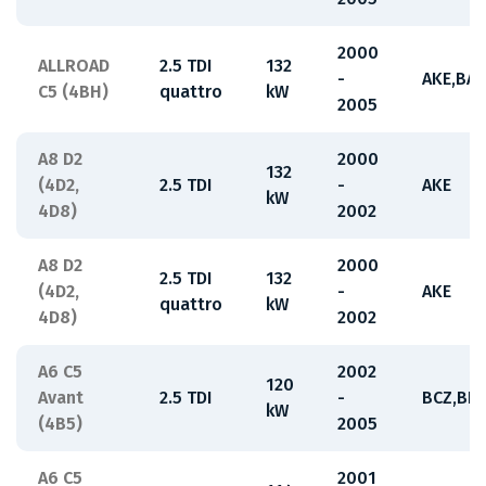
2000
ALLROAD
2.5 TDI
132
-
AKE,BA
C5 (4BH)
quattro
kW
2005
A8 D2
2000
132
(4D2,
2.5 TDI
-
AKE
kW
4D8)
2002
A8 D2
2000
2.5 TDI
132
(4D2,
-
AKE
quattro
kW
4D8)
2002
A6 C5
2002
120
Avant
2.5 TDI
-
BCZ,BD
kW
(4B5)
2005
A6 C5
2001