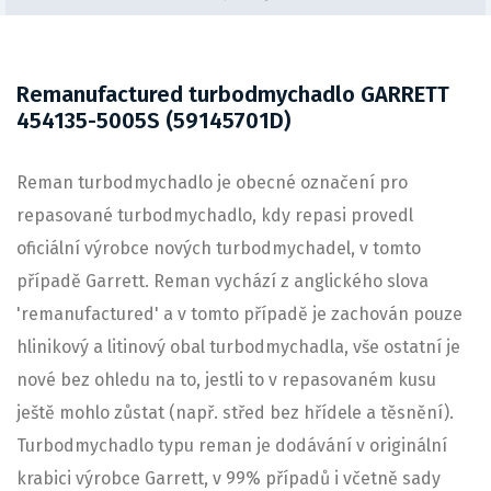
Remanufactured turbodmychadlo GARRETT
454135-5005S (59145701D)
Reman turbodmychadlo je obecné označení pro
repasované turbodmychadlo, kdy repasi provedl
oficiální výrobce nových turbodmychadel, v tomto
případě Garrett. Reman vychází z anglického slova
'remanufactured' a v tomto případě je zachován pouze
hlinikový a litinový obal turbodmychadla, vše ostatní je
nové bez ohledu na to, jestli to v repasovaném kusu
ještě mohlo zůstat (např. střed bez hřídele a těsnění).
Turbodmychadlo typu reman je dodávání v originální
krabici výrobce Garrett, v 99% případů i včetně sady