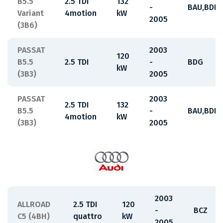
B5.5
2.5 TDI
132
-
BAU,BDH
Variant
4motion
kW
2005
(3B6)
PASSAT
2003
120
B5.5
2.5 TDI
-
BDG
kW
(3B3)
2005
PASSAT
2003
2.5 TDI
132
B5.5
-
BAU,BDH
4motion
kW
(3B3)
2005
2003
ALLROAD
2.5 TDI
120
-
BCZ
C5 (4BH)
quattro
kW
2005