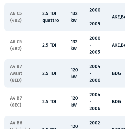
2000
A6 C5
2.5 TDI
132
-
AKE,BA
(4B2)
quattro
kW
2005
2000
A6 C5
132
2.5 TDI
-
AKE,BA
(4B2)
kW
2005
A4 B7
2004
120
Avant
2.5 TDI
-
BDG
kW
(8ED)
2006
2004
A4 B7
120
2.5 TDI
-
BDG
(8EC)
kW
2006
A4 B6
2002
120