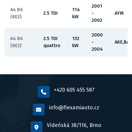
2001
A4 B6
114
2.5 TDI
-
AYM
(8E2)
kW
2002
2000
A4 B6
2.5 TDI
132
-
AKE,BA
(8E2)
quattro
kW
2004
+420 605 455 587
info@flexamiauto.cz
Vídeňská 38/116, Brno