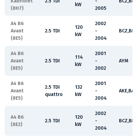
Kabriolet
2.5 TDI
-
BCZ,BD
kW
(8H7)
2005
A4 B6
2002
120
Avant
2.5 TDI
-
BCZ,BD
kW
(8E5)
2004
A4 B6
2001
114
Avant
2.5 TDI
-
AYM
kW
(8E5)
2002
A4 B6
2001
2.5 TDI
132
Avant
-
AKE,BA
quattro
kW
(8E5)
2004
2002
A4 B6
120
2.5 TDI
-
BCZ,BD
(8E2)
kW
2004