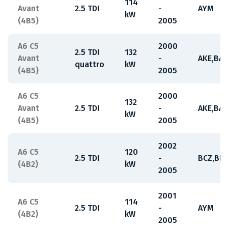
114
Avant
2.5 TDI
-
AYM
kW
(4B5)
2005
A6 C5
2000
2.5 TDI
132
Avant
-
AKE,BA
quattro
kW
(4B5)
2005
A6 C5
2000
132
Avant
2.5 TDI
-
AKE,BA
kW
(4B5)
2005
2002
A6 C5
120
2.5 TDI
-
BCZ,BD
(4B2)
kW
2005
2001
A6 C5
114
2.5 TDI
-
AYM
(4B2)
kW
2005