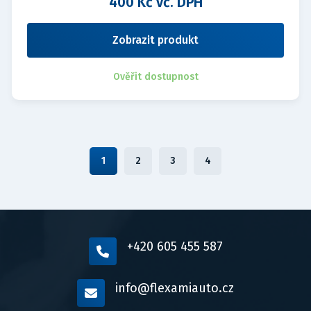
400 Kč vč. DPH
Zobrazit produkt
Ověřit dostupnost
1
2
3
4
+420 605 455 587
info@flexamiauto.cz