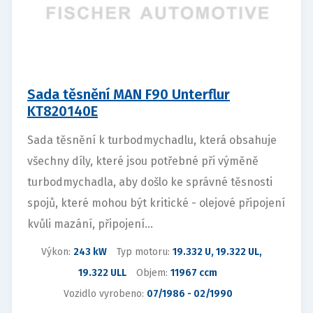
Sada těsnění MAN F90 Unterflur
KT820140E
Sada těsnění k turbodmychadlu, která obsahuje
všechny díly, které jsou potřebné při výměně
turbodmychadla, aby došlo ke správné těsnosti
spojů, které mohou být kritické - olejové připojení
kvůli mazání, připojení...
Výkon:
243 kW
Typ motoru:
19.332 U, 19.322 UL,
19.322 ULL
Objem:
11967 ccm
Vozidlo vyrobeno:
07/1986 - 02/1990