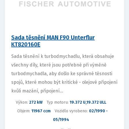
Sada těsnění MAN F90 Unterflur
KT820160E
Sada těsnění k turbodmychadlu, která obsahuje
všechny díly, které jsou potřebné při výměně
turbodmychadla, aby došlo ke správné těsnosti
spojů, které mohou být kritické - olejové připojení
kvůli mazání, připojení...
Výkon:
272 kW
Typ motoru:
19.372 U,19.372 ULL
Objem:
11967 ccm
Vozidlo vyrobeno:
02/1990 -
05/1994