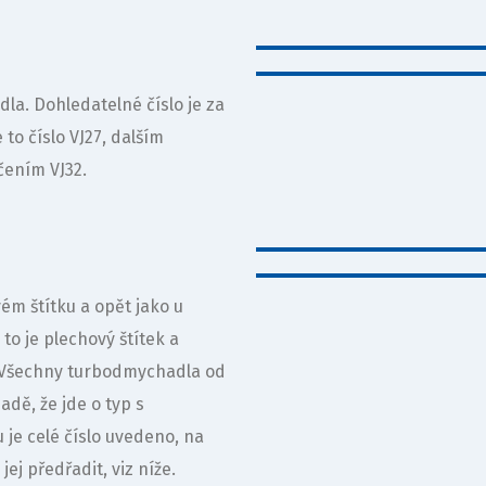
la. Dohledatelné číslo je za
o číslo VJ27, dalším
čením VJ32.
ém štítku a opět jako u
to je plechový štítek a
. Všechny turbodmychadla od
adě, že jde o typ s
 je celé číslo uvedeno, na
j předřadit, viz níže.