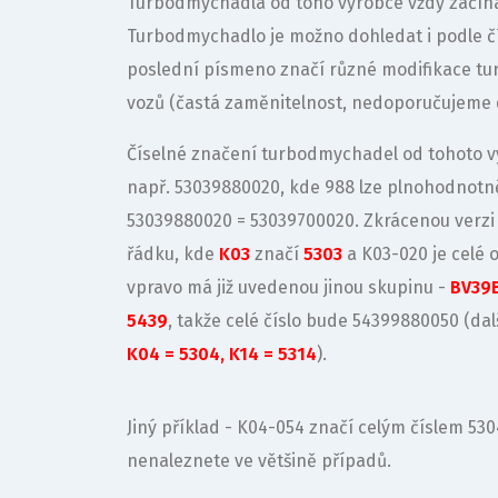
Turbodmychadla od toho výrobce vždy začínaj
Turbodmychadlo je možno dohledat i podle čí
poslední písmeno značí různé modifikace tu
vozů (častá zaměnitelnost, nedoporučujeme d
Číselné značení turbodmychadel od tohoto vý
např. 53039880020, kde 988 lze plnohodnotně
53039880020 = 53039700020. Zkrácenou verzi č
řádku, kde
K03
značí
5303
a K03-020 je celé 
vpravo má již uvedenou jinou skupinu -
BV39
5439
, takže celé číslo bude 54399880050 (dal
K04 = 5304, K14 = 5314
).
Jiný příklad - K04-054 značí celým číslem 53
nenaleznete ve většině případů.