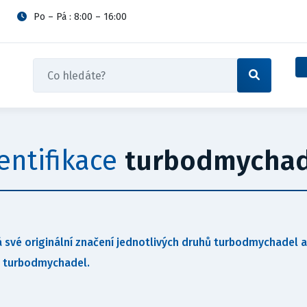
Po – Pá : 8:00 – 16:00
entifikace
turbodmychad
své originální značení jednotlivých druhů turbodmychadel a s
ců turbodmychadel.