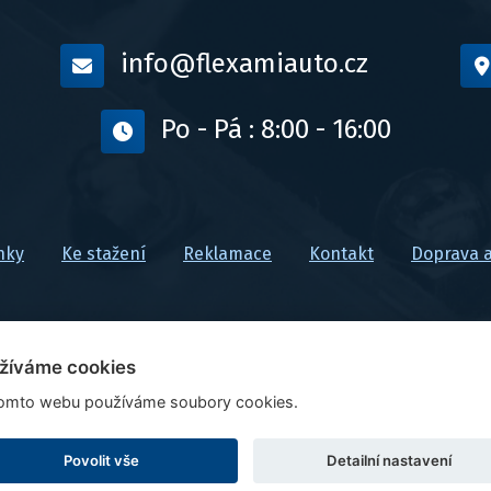
info@flexamiauto.cz
Po - Pá : 8:00 - 16:00
nky
Ke stažení
Reklamace
Kontakt
Doprava a
žíváme cookies
omto webu používáme soubory cookies.
Ceny jsou uvedeny vč. DPH
Upravit nastavení cookies
Povolit vše
Detailní nastavení