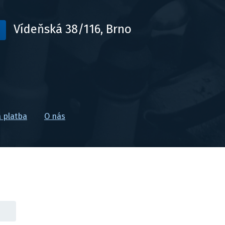
Vídeňská 38/116, Brno
 platba
O nás
Tvorba webu
,
Katalog
,
PPC reklama