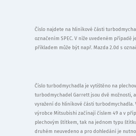
Číslo najdete na hliníkové části turbodmychad
označením SPEC. V níže uvedeném případě je t
příkladem může být např. Mazda 2.0d s ozna
Číslo turbodmychadla je vytištěno na plechov
turbodmychadel Garrett jsou dvě možnosti, a 
vyražení do hliníkové části turbodmychadla
výrobce Mitsubishi začínají číslem 49 a v příp
plechovým štítkem, tak na jednom typu štítku
druhém neuvedeno a pro dohledání je nutno je