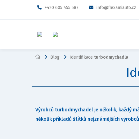
+420 605 455 587
info@flexamiauto.cz
Blog
Identifikace
turbodmychadla
Id
Výrobců turbodmychadel je několik, každý má 
několik příkladů štítků nejznámějších výrob