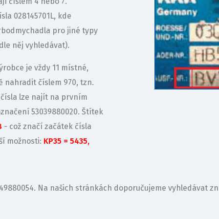
í číslem 4 nebo 7.
sla 028145701L, kde
rbodmychadla pro jiné typy
le něj vyhledávat).
robce je vždy 11 místné,
 nahradit číslem 970, tzn.
ísla lze najít na prvním
označení 53039880020. Štítek
B
- což značí začátek čísla
ší možnosti:
KP35 = 5435,
049880054. Na našich stránkách doporučujeme vyhledávat znač