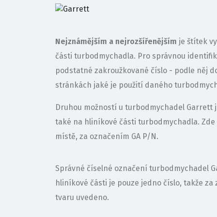
Nejznámějším a nejrozšířenějším
je štítek v
části turbodmychadla. Pro správnou identifi
podstatné zakroužkované číslo - podle něj d
stránkách jaké je použití daného turbodmyc
Druhou možností u turbodmychadel Garrett je
také na hliníkové části turbodmychadla. Zde j
místě, za označením GA P/N.
Správné číselné označení turbodmychadel Garr
hliníkové části je pouze jedno číslo, takže za
tvaru uvedeno.