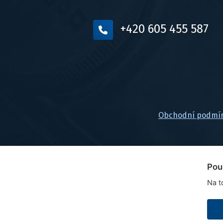
+420 605 455 587
Obchodní podmí
Pou
Na t
© 2026, FlexaMi Auto s.r.o.