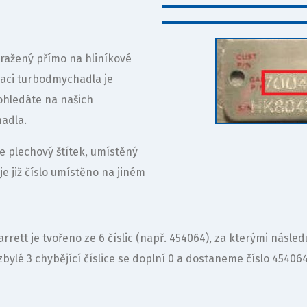
yražený přímo na hliníkové
kaci turbodmychadla je
ohledáte na našich
hadla.
 plechový štítek, umístěný
e již číslo umístěno na jiném
ett je tvořeno ze 6 číslic (např. 454064), za kterými násle
 zbylé 3 chybějící číslice se doplní 0 a dostaneme číslo 45406