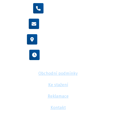
+420 605 455 587
info@flexamiauto.cz
Vídeňská 38/116, Brno
Po - Pá : 8:00 - 16:00
Obchodní podmínky
Ke stažení
Reklamace
Kontakt