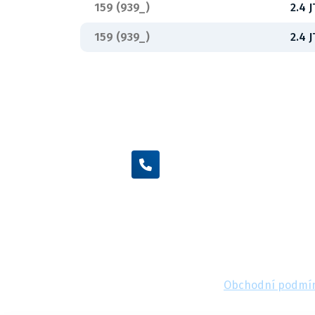
159 (939_)
2.4 
159 (939_)
2.4 
+420 605 455 587
Obchodní podmí