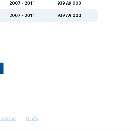
2007 - 2011
939 A9.000
2007 - 2011
939 A9.000
Vídeňská 38/116, Brno
 platba
O nás