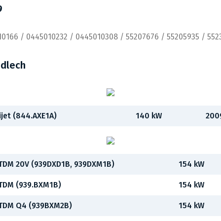
9
10166 / 0445010232 / 0445010308 / 55207676 / 55205935 / 55
idlech
ijet (844.AXE1A)
140 kW
200
JTDM 20V (939DXD1B, 939DXM1B)
154 kW
JTDM (939.BXM1B)
154 kW
JTDM Q4 (939BXM2B)
154 kW