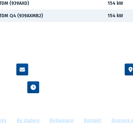
JTDM (939AXD)
154 kW
JTDM Q4 (939AXMB2)
154 kW
info@flexamiauto.cz
Po - Pá : 8:00 - 16:00
nky
Ke stažení
Reklamace
Kontakt
Doprava a