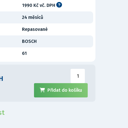
1990 Kč vč. DPH
24 měsíců
Repasované
BOSCH
61
H
Přidat do košíku
st