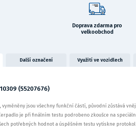
Doprava zdarma pro
velkoobchod
Další označení
Využití ve vozidlech
10309 (55207676)
yměněny jsou všechny funkční částí, původní zůstává vnější 
erpadlo je při finálním testu podrobeno zkoušce na speciál
šech potřebných hodnot a úspěšném testu vytiskne protokol 