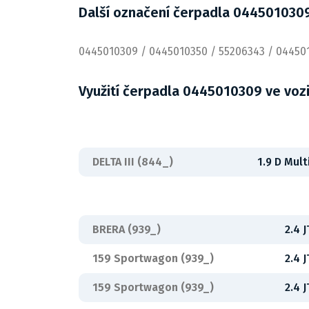
Další označení čerpadla 044501030
0445010309 / 0445010350 / 55206343 / 04450
Využití čerpadla 0445010309 ve voz
DELTA III (844_)
1.9 D Mult
BRERA (939_)
2.4 
159 Sportwagon (939_)
2.4 
159 Sportwagon (939_)
2.4 