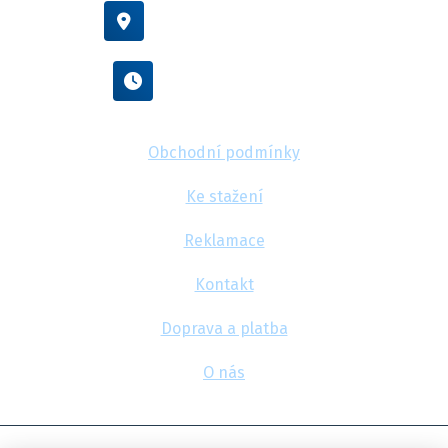
Vídeňská 38/116, Brno
Po - Pá : 8:00 - 16:00
Obchodní podmínky
Ke stažení
Reklamace
Kontakt
Doprava a platba
O nás