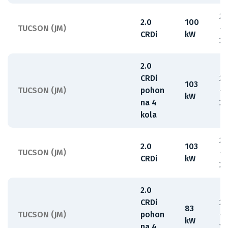
2
2.0
100
TUCSON (JM)
-
CRDi
kW
2
2.0
CRDi
2
103
TUCSON (JM)
pohon
-
kW
na 4
2
kola
2
2.0
103
TUCSON (JM)
-
CRDi
kW
2
2.0
CRDi
2
83
TUCSON (JM)
pohon
-
kW
na 4
2