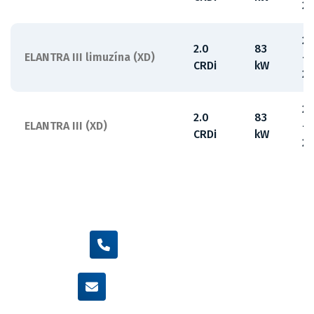
2
2
2.0
83
ELANTRA III limuzína (XD)
-
CRDi
kW
2
2
2.0
83
ELANTRA III (XD)
-
CRDi
kW
2
+420 605 455 587
info@flexamiauto.cz