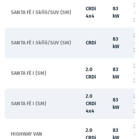
2
CRDi
83
SANTA FÉ I Skříň/SUV (SM)
-
4x4
kW
2
2
83
SANTA FÉ I Skříň/SUV (SM)
CRDi
-
kW
2
2
2.0
83
SANTA FÉ I (SM)
-
CRDi
kW
2
2.0
2
83
SANTA FÉ I (SM)
CRDi
-
kW
4x4
2
2
2.0
83
HIGHWAY VAN
-
CRDi
kW