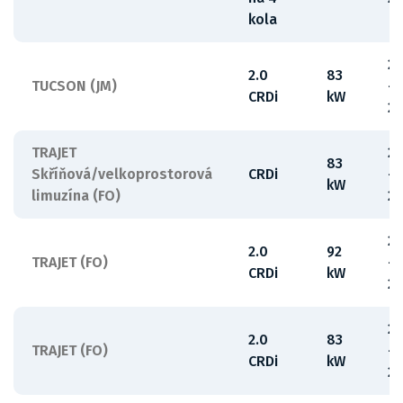
kola
2
2.0
83
TUCSON (JM)
-
CRDi
kW
2
TRAJET
2
83
Skříňová/velkoprostorová
CRDi
-
kW
limuzína (FO)
2
2
2.0
92
TRAJET (FO)
-
CRDi
kW
2
2
2.0
83
TRAJET (FO)
-
CRDi
kW
2