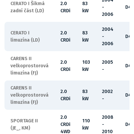
CERATO I Šikmá
2.0
83
-
D4E
zadní část (LD)
CRDi
kW
2006
2004
CERATO I
2.0
83
-
D4E
limuzína (LD)
CRDi
kW
2006
CARENS II
2.0
103
2005
velkoprostorová
D4E
CRDi
kW
-
limuzína (FJ)
CARENS II
2.0
83
2002
velkoprostorová
D4E
CRDi
kW
-
limuzína (FJ)
2.0
2008
SPORTAGE II
110
CRDi
-
D4E
(JE_, KM)
kW
4WD
2010