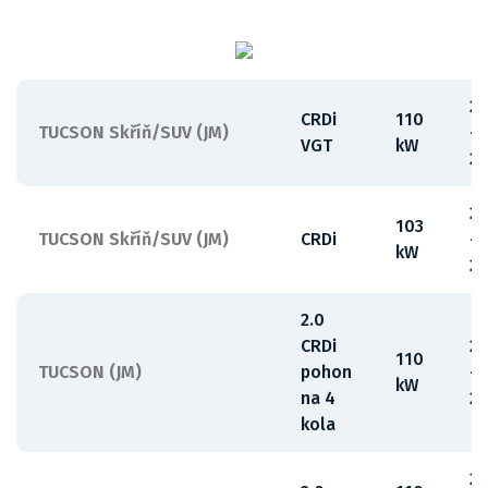
2
CRDi
110
TUCSON Skříň/SUV (JM)
-
VGT
kW
2
2
103
TUCSON Skříň/SUV (JM)
CRDi
-
kW
2
2.0
CRDi
2
110
TUCSON (JM)
pohon
-
kW
na 4
2
kola
2