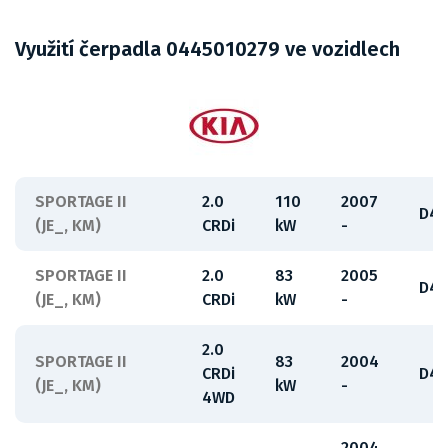
Využití čerpadla 0445010279 ve vozidlech
SPORTAGE II
2.0
110
2007
D4E
(JE_, KM)
CRDi
kW
-
SPORTAGE II
2.0
83
2005
D4E
(JE_, KM)
CRDi
kW
-
2.0
SPORTAGE II
83
2004
CRDi
D4E
(JE_, KM)
kW
-
4WD
2004