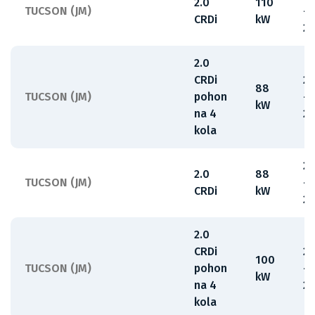
2.0
110
TUCSON (JM)
-
CRDi
kW
2
2.0
CRDi
2
88
TUCSON (JM)
pohon
-
kW
na 4
2
kola
2
2.0
88
TUCSON (JM)
-
CRDi
kW
2
2.0
CRDi
2
100
TUCSON (JM)
pohon
-
kW
na 4
2
kola