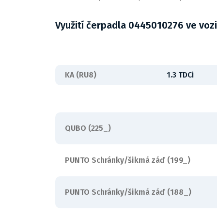
Využití čerpadla 0445010276 ve voz
KA (RU8)
1.3 TDCi
QUBO (225_)
PUNTO Schránky/šikmá záď (199_)
PUNTO Schránky/šikmá záď (188_)