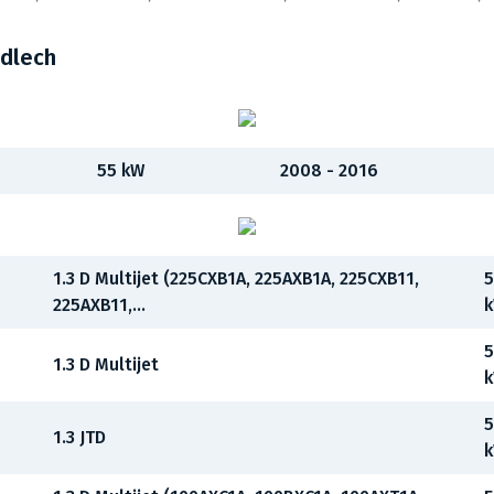
idlech
55 kW
2008 - 2016
1.3 D Multijet (225CXB1A, 225AXB1A, 225CXB11,
5
225AXB11,...
5
1.3 D Multijet
5
1.3 JTD