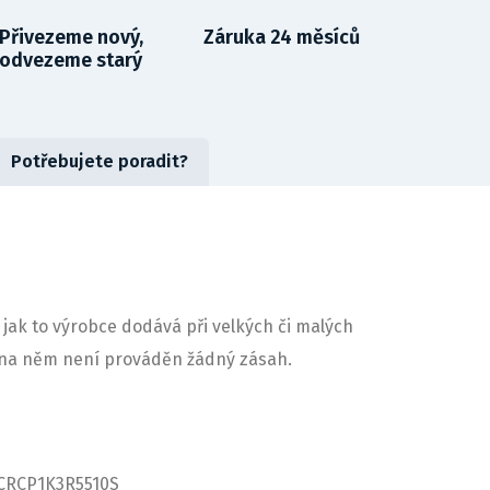
Přivezeme nový,
Záruka 24 měsíců
odvezeme starý
Potřebujete poradit?
 jak to výrobce dodává při velkých či malých
ny na něm není prováděn žádný zásah.
 CRCP1K3R5510S