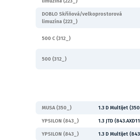
limuzína (223_)
DOBLO Skříňová/velkoprostorová
limuzína (223_)
500 C (312_)
500 (312_)
MUSA (350_)
1.3 D Multijet (35
YPSILON (843_)
1.3 JTD (843.AXD1
YPSILON (843_)
1.3 D Multijet (84