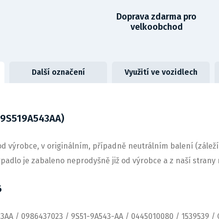
Doprava zdarma pro
velkoobchod
Další označení
Využití ve vozidlech
(9S519A543AA)
d výrobce, v originálním, případně neutrálním balení (záleží
erpadlo je zabaleno neprodyšně již od výrobce a z naší stra
6
43AA / 0986437023 / 9S51-9A543-AA / 0445010080 / 1539539 /