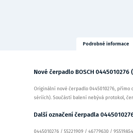
Podrobné informace
Nové čerpadlo BOSCH 0445010276 
Originální nové čerpadlo 0445010276, přímo o
sériích). Součástí balení nebývá protokol, č
Další označení čerpadla 044501027
0445010276 / 55221909 / 46779630 / 9S519A5