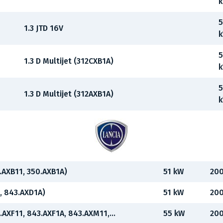
5
1.3 JTD 16V
5
1.3 D Multijet (312CXB1A)
5
1.3 D Multijet (312AXB1A)
0.AXB11, 350.AXB1A)
51 kW
200
1, 843.AXD1A)
51 kW
200
3.AXF11, 843.AXF1A, 843.AXM11,...
55 kW
200