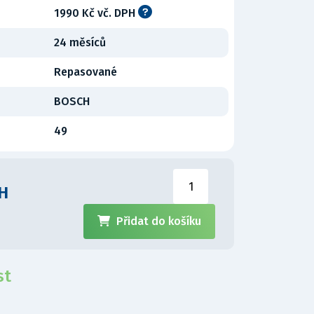
1990 Kč vč. DPH
24 měsíců
Repasované
BOSCH
49
PH
Přidat do košíku
st