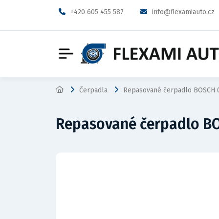
+420 605 455 587
info@flexamiauto.cz
Čerpadla
Repasované čerpadlo BOSCH 
Repasované čerpadlo B