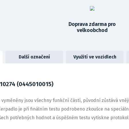
Doprava zdarma pro
velkoobchod
Další označení
Využití ve vozidlech
10274 (0445010015)
yměněny jsou všechny funkční částí, původní zůstává vnější 
erpadlo je při finálním testu podrobeno zkoušce na speciál
šech potřebných hodnot a úspěšném testu vytiskne protokol 