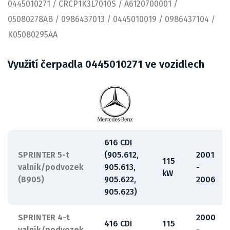
0445010271 / CRCP1K3L7010S / A6120700001 /
05080278AB / 0986437013 / 0445010019 / 0986437104 /
K05080295AA
Využití čerpadla 0445010271 ve vozidlech
616 CDI
SPRINTER 5-t
(905.612,
2001
115
valník/podvozek
905.613,
-
kW
(B905)
905.622,
2006
905.623)
SPRINTER 4-t
2000
416 CDI
115
valník/podvozek
-