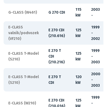
115
2003
G-CLASS (W461)
G 270 CDI
kW
-
E-CLASS
1999
E 270 CDI
125
valník/podvozek
-
(210.616)
kW
(VF210)
2002
E 270 T
1999
E-CLASS T-Model
125
CDI
-
(S210)
kW
(210.216)
2003
2000
E-CLASS T-Model
E 270 T
120
-
(S210)
CDI
kW
2003
1999
E 270 CDI
125
E-CLASS (W210)
-
(210.016)
kW