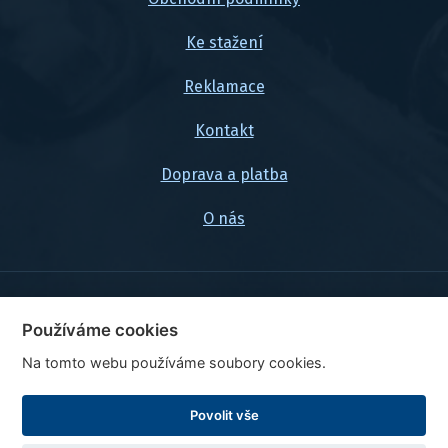
Ke stažení
Reklamace
Kontakt
Doprava a platba
O nás
© 2026, FlexaMi Auto s.r.o.
Používáme cookies
Na tomto webu používáme soubory cookies.
Ceny jsou uvedeny vč. DPH
Upravit nastavení cookies
Povolit vše