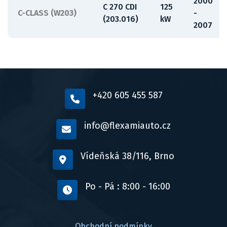
2000
C 270 CDI
125
C-CLASS (W203)
-
(203.016)
kW
2007
+420 605 455 587
info@flexamiauto.cz
Vídeňská 38/116, Brno
Po - Pá : 8:00 - 16:00
Obchodní podmínky