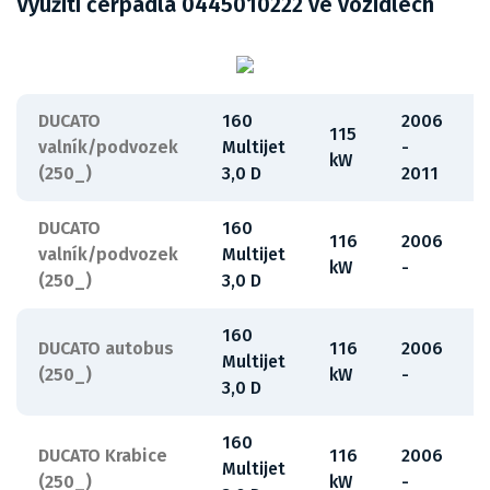
Využití čerpadla 0445010222 ve vozidlech
DUCATO
160
2006
115
valník/podvozek
Multijet
-
kW
(250_)
3,0 D
2011
DUCATO
160
116
2006
valník/podvozek
Multijet
kW
-
(250_)
3,0 D
160
DUCATO autobus
116
2006
Multijet
(250_)
kW
-
3,0 D
160
DUCATO Krabice
116
2006
Multijet
(250_)
kW
-