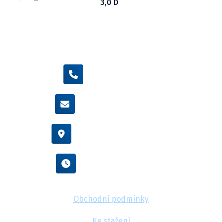
3,0 D
+420 605 455 587
info@flexamiauto.cz
Vídeňská 38/116, Brno
Po - Pá : 8:00 - 16:00
Obchodní podmínky
Ke stažení