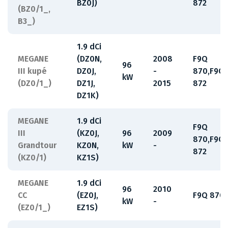
BZ0J)
872
(BZ0/1_,
B3_)
1.9 dCi
MEGANE
(DZ0N,
2008
F9Q
96
III kupé
DZ0J,
-
870,F9Q
kW
(DZ0/1_)
DZ1J,
2015
872
DZ1K)
MEGANE
1.9 dCi
F9Q
III
(KZ0J,
96
2009
870,F9Q
Grandtour
KZ0N,
kW
-
872
(KZ0/1)
KZ1S)
MEGANE
1.9 dCi
96
2010
CC
(EZ0J,
F9Q 870
kW
-
(EZ0/1_)
EZ1S)