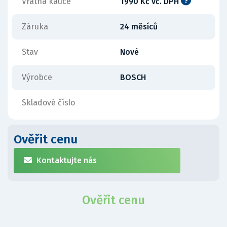
Vratná kauce
1990 Kč vč. DPH
Záruka
24 měsíců
Stav
Nové
Výrobce
BOSCH
Skladové číslo
Ověřit cenu
Kontaktujte nás
Ověřit cenu