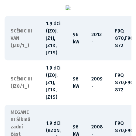
1.9 dCi
SCÉNIC III
(JZ0J,
F9Q
96
2013
VAN
JZ1J,
870,F9Q
kW
-
(JZ0/1_)
JZ1K,
872
JZ1S)
1.9 dCi
(JZ0J,
F9Q
SCÉNIC III
96
2009
JZ1J,
870,F9Q
(JZ0/1_)
kW
-
JZ1K,
872
JZ1S)
MEGANE
III Šikmá
1.9 dCi
F9Q
zadní
96
2008
(BZ0N,
870,F9Q
část
kW
-