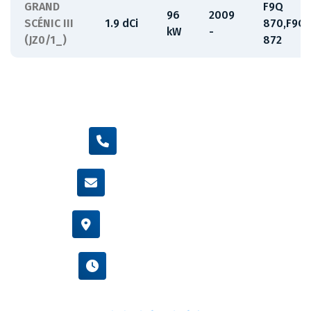
GRAND
F9Q
96
2009
SCÉNIC III
1.9 dCi
870,F9Q
kW
-
(JZ0/1_)
872
+420 605 455 587
info@flexamiauto.cz
Vídeňská 38/116, Brno
Po - Pá : 8:00 - 16:00