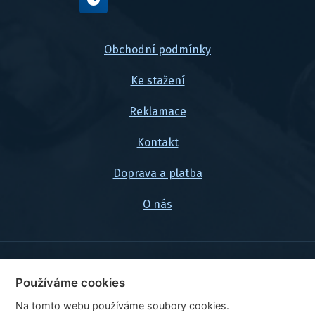
Obchodní podmínky
Ke stažení
Reklamace
Kontakt
Doprava a platba
O nás
© 2026, FlexaMi Auto s.r.o.
Používáme cookies
Na tomto webu používáme soubory cookies.
Ceny jsou uvedeny vč. DPH