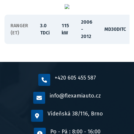
2006
RANGER
3.0
115
-
MD30DITC
(ET)
TDCi
kW
2012
+420 605 455 587
info@flexamiauto.cz
Vídeňská 38/116, Brno
Po - Pá : 8:00 - 16:00