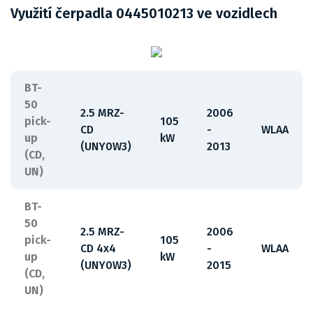
Využití čerpadla 0445010213 ve vozidlech
BT-
50
2.5 MRZ-
2006
pick-
105
CD
-
WLAA
up
kW
(UNY0W3)
2013
(CD,
UN)
BT-
50
2.5 MRZ-
2006
pick-
105
CD 4x4
-
WLAA
up
kW
(UNY0W3)
2015
(CD,
UN)