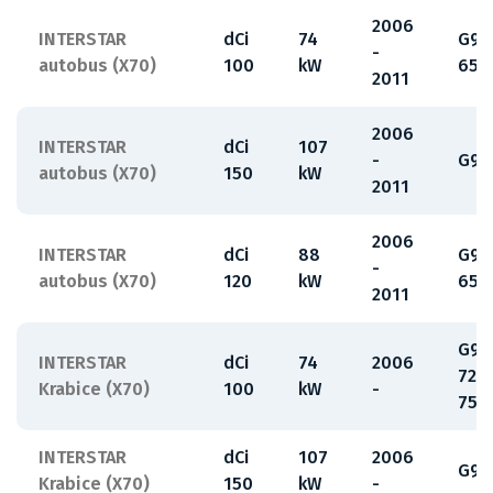
2006
INTERSTAR
dCi
74
G9U
-
autobus (X70)
100
kW
650
2011
2006
INTERSTAR
dCi
107
-
G9U
autobus (X70)
150
kW
2011
2006
INTERSTAR
dCi
88
G9U
-
autobus (X70)
120
kW
650
2011
G9U
INTERSTAR
dCi
74
2006
720
Krabice (X70)
100
kW
-
754
INTERSTAR
dCi
107
2006
G9U
Krabice (X70)
150
kW
-