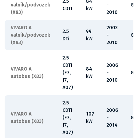
2.5
84
valník/podvozek
-
G9
CDTI
kW
(X83)
2010
VIVARO A
2003
2.5
99
valník/podvozek
-
G9
DTi
kW
(X83)
2010
2.5
CDTI
2006
VIVARO A
84
(F7,
-
G9
autobus (X83)
kW
J7,
2010
A07)
2.5
CDTI
2006
VIVARO A
107
(F7,
-
G9
autobus (X83)
kW
J7,
2014
A07)