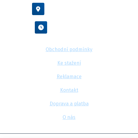
Vídeňská 38/116, Brno
Po - Pá : 8:00 - 16:00
Obchodní podmínky
Ke stažení
Reklamace
Kontakt
Doprava a platba
O nás