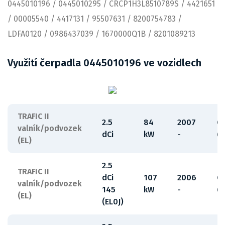
0445010196 / 0445010295 / CRCP1H3L8510789S / 4421651
/ 00005540 / 4417131 / 95507631 / 8200754783 /
LDFA0120 / 0986437039 / 1670000Q1B / 8201089213
Využití čerpadla 0445010196 ve vozidlech
TRAFIC II
2.5
84
2007
G
valník/podvozek
dCi
kW
-
6
(EL)
2.5
TRAFIC II
dCi
107
2006
G
valník/podvozek
145
kW
-
6
(EL)
(EL0J)