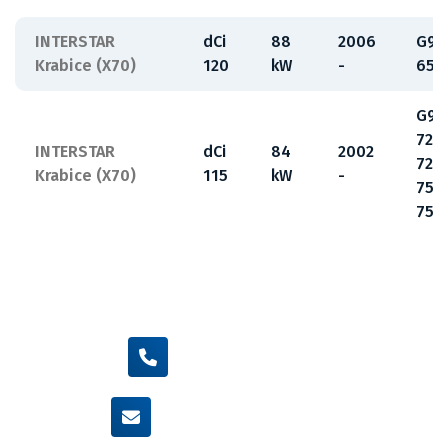
INTERSTAR
dCi
88
2006
G9U
Krabice (X70)
120
kW
-
650
G9U
720
INTERSTAR
dCi
84
2002
724
Krabice (X70)
115
kW
-
750
754
+420 605 455 587
info@flexamiauto.cz