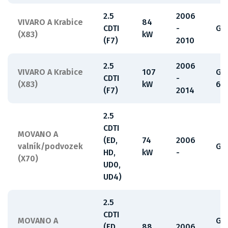
2.5
2006
VIVARO A Krabice
84
CDTI
-
G9
(X83)
kW
(F7)
2010
2.5
2006
VIVARO A Krabice
107
G9
CDTI
-
(X83)
kW
63
(F7)
2014
2.5
CDTI
MOVANO A
(ED,
74
2006
valník/podvozek
G9
HD,
kW
-
(X70)
UD0,
UD4)
2.5
CDTI
MOVANO A
G9
(ED,
88
2006