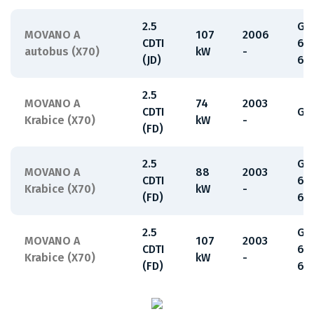
2.5
G9
MOVANO A
107
2006
CDTI
63
autobus (X70)
kW
-
(JD)
65
2.5
MOVANO A
74
2003
CDTI
G9
Krabice (X70)
kW
-
(FD)
2.5
G9
MOVANO A
88
2003
CDTI
63
Krabice (X70)
kW
-
(FD)
65
2.5
G9
MOVANO A
107
2003
CDTI
63
Krabice (X70)
kW
-
(FD)
65