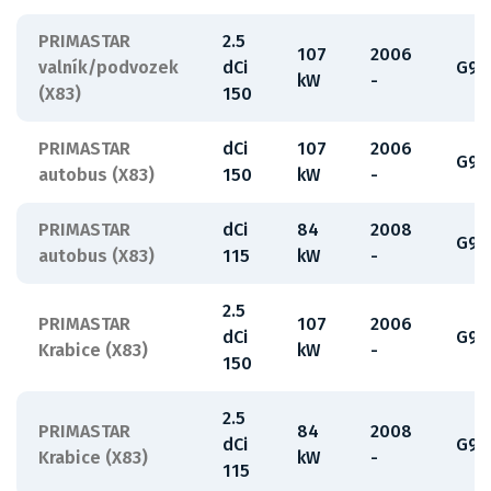
PRIMASTAR
2.5
107
2006
valník/podvozek
dCi
G9U
kW
-
(X83)
150
PRIMASTAR
dCi
107
2006
G9U
autobus (X83)
150
kW
-
PRIMASTAR
dCi
84
2008
G9U
autobus (X83)
115
kW
-
2.5
PRIMASTAR
107
2006
dCi
G9U
Krabice (X83)
kW
-
150
2.5
PRIMASTAR
84
2008
dCi
G9U
Krabice (X83)
kW
-
115