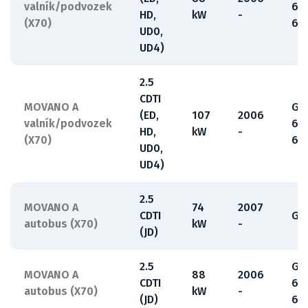
valník/podvozek
63
HD,
kW
-
(X70)
65
UD0,
UD4)
2.5
CDTI
MOVANO A
G9
(ED,
107
2006
valník/podvozek
63
HD,
kW
-
(X70)
65
UD0,
UD4)
2.5
MOVANO A
74
2007
CDTI
G9
autobus (X70)
kW
-
(JD)
2.5
G9
MOVANO A
88
2006
CDTI
63
autobus (X70)
kW
-
(JD)
65