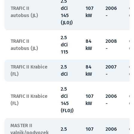
2.5
TRAFIC II
dCi
107
2006
G
autobus (JL)
145
kW
-
6
(JL0J)
2.5
TRAFIC II
84
2008
G
dCi
autobus (JL)
kW
-
6
115
TRAFIC II Krabice
2.5
84
2007
G
(FL)
dCi
kW
-
6
2.5
TRAFIC II Krabice
dCi
107
2006
G
(FL)
145
kW
-
6
(FL0J)
MASTER II
2.5
107
2006
G
valník/podvozek