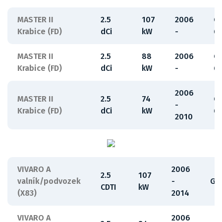
MASTER II
2.5
107
2006
G
Krabice (FD)
dCi
kW
-
6
MASTER II
2.5
88
2006
G
Krabice (FD)
dCi
kW
-
6
2006
MASTER II
2.5
74
G
-
Krabice (FD)
dCi
kW
6
2010
VIVARO A
2006
2.5
107
valník/podvozek
-
G9
CDTI
kW
(X83)
2014
VIVARO A
2006