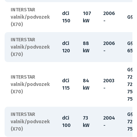
INTERSTAR
dCi
107
2006
valník/podvozek
G9U
150
kW
-
(X70)
INTERSTAR
dCi
88
2006
G9U
valník/podvozek
120
kW
-
650
(X70)
G9U
INTERSTAR
720
dCi
84
2003
valník/podvozek
724
115
kW
-
(X70)
750
754
INTERSTAR
G9U
dCi
73
2004
valník/podvozek
720
100
kW
-
(X70)
754