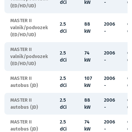
dCi
kW
-
6
(ED/HD/UD)
MASTER II
2.5
88
2006
G
valník/podvozek
dCi
kW
-
6
(ED/HD/UD)
MASTER II
2.5
74
2006
G
valník/podvozek
dCi
kW
-
6
(ED/HD/UD)
MASTER II
2.5
107
2006
G
autobus (JD)
dCi
kW
-
6
MASTER II
2.5
88
2006
G
autobus (JD)
dCi
kW
-
6
MASTER II
2.5
74
2006
G
autobus (JD)
dCi
kW
-
6