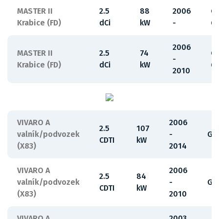
MASTER II
2.5
88
2006
G
Krabice (FD)
dCi
kW
-
6
2006
MASTER II
2.5
74
G
-
Krabice (FD)
dCi
kW
6
2010
VIVARO A
2006
2.5
107
valník/podvozek
-
G9
CDTI
kW
(X83)
2014
VIVARO A
2006
2.5
84
valník/podvozek
-
G9
CDTI
kW
(X83)
2010
VIVARO A
2003