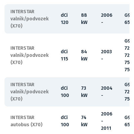
INTERSTAR
dCi
88
2006
G9U
valník/podvozek
120
kW
-
650
(X70)
G9U
INTERSTAR
720
dCi
84
2003
valník/podvozek
724
115
kW
-
(X70)
750
754
INTERSTAR
G9U
dCi
73
2004
valník/podvozek
720
100
kW
-
(X70)
754
2006
INTERSTAR
dCi
74
G9U
-
autobus (X70)
100
kW
650
2011