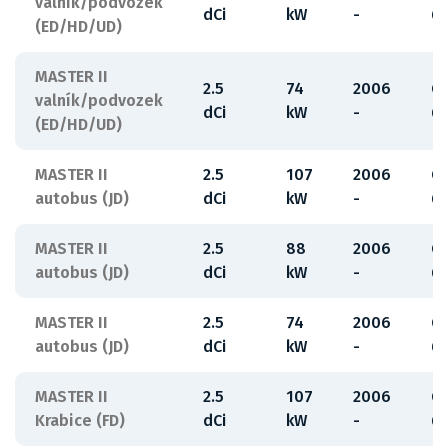
valník/podvozek
dCi
kW
-
6
(ED/HD/UD)
MASTER II
2.5
74
2006
G
valník/podvozek
dCi
kW
-
6
(ED/HD/UD)
MASTER II
2.5
107
2006
G
autobus (JD)
dCi
kW
-
6
MASTER II
2.5
88
2006
G
autobus (JD)
dCi
kW
-
6
MASTER II
2.5
74
2006
G
autobus (JD)
dCi
kW
-
6
MASTER II
2.5
107
2006
G
Krabice (FD)
dCi
kW
-
6