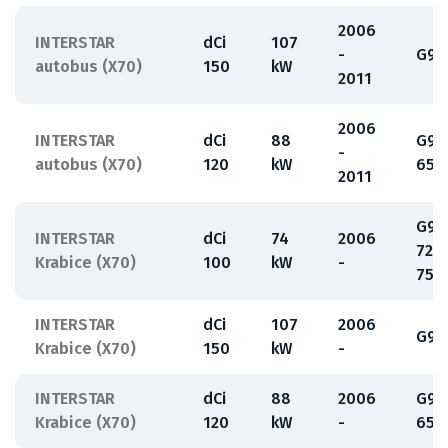
2006
INTERSTAR
dCi
107
-
G9U
autobus (X70)
150
kW
2011
2006
INTERSTAR
dCi
88
G9U
-
autobus (X70)
120
kW
650
2011
G9U
INTERSTAR
dCi
74
2006
720
Krabice (X70)
100
kW
-
754
INTERSTAR
dCi
107
2006
G9U
Krabice (X70)
150
kW
-
INTERSTAR
dCi
88
2006
G9U
Krabice (X70)
120
kW
-
650