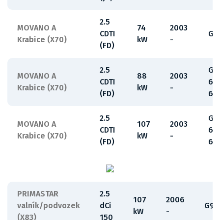
2.5
MOVANO A
74
2003
CDTI
G9
Krabice (X70)
kW
-
(FD)
2.5
G9
MOVANO A
88
2003
CDTI
63
Krabice (X70)
kW
-
(FD)
65
2.5
G9
MOVANO A
107
2003
CDTI
63
Krabice (X70)
kW
-
(FD)
65
PRIMASTAR
2.5
107
2006
valník/podvozek
dCi
G9U
kW
-
(X83)
150