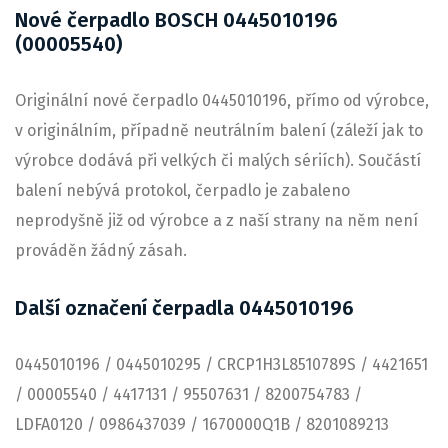
Nové čerpadlo BOSCH 0445010196
(00005540)
Originální nové čerpadlo 0445010196, přímo od výrobce,
v originálním, případně neutrálním balení (záleží jak to
výrobce dodává při velkých či malých sériích). Součástí
balení nebývá protokol, čerpadlo je zabaleno
neprodyšně již od výrobce a z naší strany na něm není
prováděn žádný zásah.
Další označení čerpadla 0445010196
0445010196 / 0445010295 / CRCP1H3L8510789S / 4421651
/ 00005540 / 4417131 / 95507631 / 8200754783 /
LDFA0120 / 0986437039 / 1670000Q1B / 8201089213