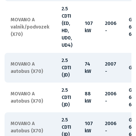
2.5
CDTI
MOVANO A
G9
(ED,
107
2006
valník/podvozek
63
HD,
kW
-
(X70)
65
UD0,
UD4)
2.5
MOVANO A
74
2007
CDTI
G9
autobus (X70)
kW
-
(JD)
2.5
G9
MOVANO A
88
2006
CDTI
63
autobus (X70)
kW
-
(JD)
65
2.5
G9
MOVANO A
107
2006
CDTI
63
autobus (X70)
kW
-
(JD)
65