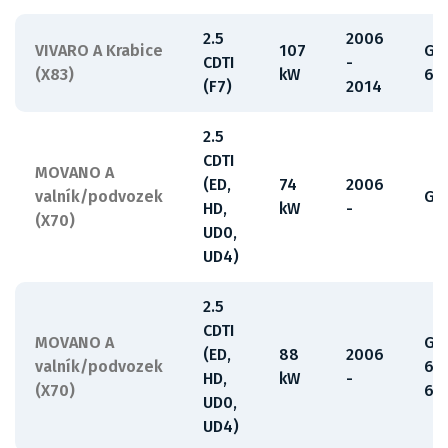
2.5
2006
VIVARO A Krabice
107
G9
CDTI
-
(X83)
kW
63
(F7)
2014
2.5
CDTI
MOVANO A
(ED,
74
2006
valník/podvozek
G9
HD,
kW
-
(X70)
UD0,
UD4)
2.5
CDTI
MOVANO A
G9
(ED,
88
2006
valník/podvozek
63
HD,
kW
-
(X70)
65
UD0,
UD4)