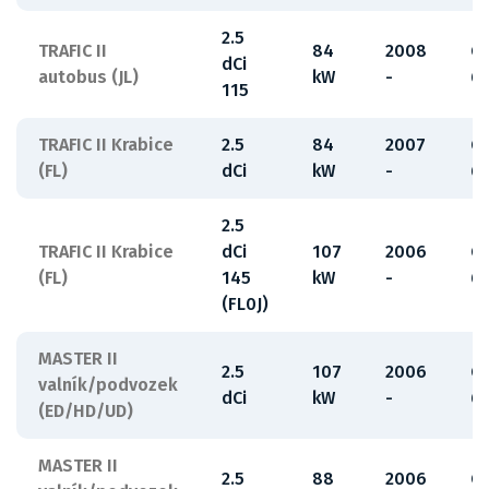
2.5
TRAFIC II
84
2008
G
dCi
autobus (JL)
kW
-
6
115
TRAFIC II Krabice
2.5
84
2007
G
(FL)
dCi
kW
-
6
2.5
TRAFIC II Krabice
dCi
107
2006
G
(FL)
145
kW
-
6
(FL0J)
MASTER II
2.5
107
2006
G
valník/podvozek
dCi
kW
-
6
(ED/HD/UD)
MASTER II
2.5
88
2006
G