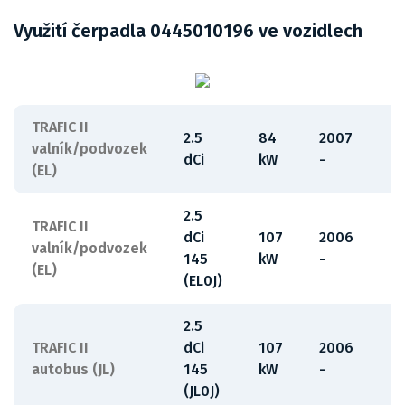
Využití čerpadla 0445010196 ve vozidlech
TRAFIC II
2.5
84
2007
G
valník/podvozek
dCi
kW
-
6
(EL)
2.5
TRAFIC II
dCi
107
2006
G
valník/podvozek
145
kW
-
6
(EL)
(EL0J)
2.5
TRAFIC II
dCi
107
2006
G
autobus (JL)
145
kW
-
6
(JL0J)