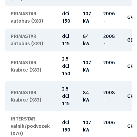
PRIMASTAR
dCi
107
2006
G9U
autobus (X83)
150
kW
-
PRIMASTAR
dCi
84
2008
G9U
autobus (X83)
115
kW
-
2.5
PRIMASTAR
107
2006
dCi
G9U
Krabice (X83)
kW
-
150
2.5
PRIMASTAR
84
2008
dCi
G9U
Krabice (X83)
kW
-
115
INTERSTAR
dCi
107
2006
valník/podvozek
G9U
150
kW
-
(X70)