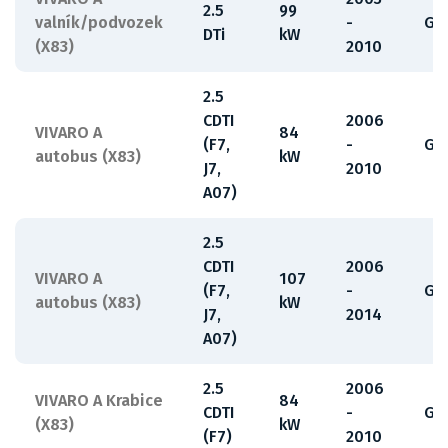
2.5
99
valník/podvozek
-
G9
DTi
kW
(X83)
2010
2.5
CDTI
2006
VIVARO A
84
(F7,
-
G9
autobus (X83)
kW
J7,
2010
A07)
2.5
CDTI
2006
VIVARO A
107
(F7,
-
G9
autobus (X83)
kW
J7,
2014
A07)
2.5
2006
VIVARO A Krabice
84
CDTI
-
G9
(X83)
kW
(F7)
2010