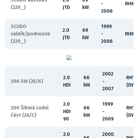
-
RHX
(220_)
JTD
kW
2006
SCUDO
1999
2.0
69
valník/podvozek
-
RHX
JTD
kW
(220_)
2006
2002
2.0
66
RHY
206 SW (2E/K)
-
HDi
kW
(DW1
2007
2.0
1999
206 Šikmá zadní
66
RHY
HDI
-
část (2A/C)
kW
(DW1
90
2009
2.0
2000
66
RHY