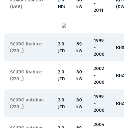
-
(N68)
HDi
kW
(DW1
2011
1999
SCUDO Krabice
2.0
69
-
RHX
(220_)
JTD
kW
2006
2002
SCUDO Krabice
2.0
80
-
RHZ
(220_)
JTD
kW
2006
1999
SCUDO autobus
2.0
80
-
RHZ
(220_)
JTD
kW
2006
2004
SCUDO autobus
2.0
69