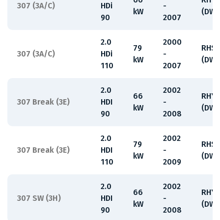
307 (3A/C)
HDi
-
kW
(DW1
90
2007
2.0
2000
79
RHS
307 (3A/C)
HDi
-
kW
(DW1
110
2007
2.0
2002
66
RHY
307 Break (3E)
HDI
-
kW
(DW1
90
2008
2.0
2002
79
RHS
307 Break (3E)
HDI
-
kW
(DW1
110
2009
2.0
2002
66
RHY
307 SW (3H)
HDI
-
kW
(DW1
90
2008