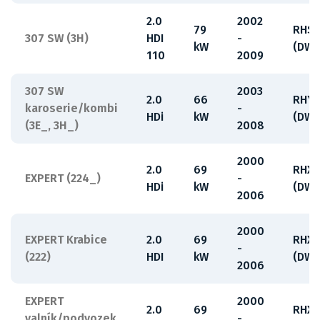
2.0
2002
79
RHS
307 SW (3H)
HDI
-
kW
(DW1
110
2009
307 SW
2003
2.0
66
RHY
karoserie/kombi
-
HDi
kW
(DW1
(3E_, 3H_)
2008
2000
2.0
69
RHX
EXPERT (224_)
-
HDi
kW
(DW1
2006
2000
EXPERT Krabice
2.0
69
RHX
-
(222)
HDI
kW
(DW1
2006
EXPERT
2000
2.0
69
RHX
valník/podvozek
-