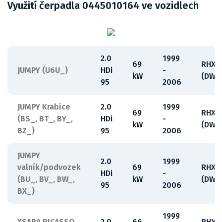
Využití čerpadla 0445010164 ve vozidlech
2.0
1999
69
RHX
JUMPY (U6U_)
HDi
-
kW
(DW1
95
2006
JUMPY Krabice
2.0
1999
69
RHX
(BS_, BT_, BY_,
HDi
-
kW
(DW1
BZ_)
95
2006
JUMPY
2.0
1999
valník/podvozek
69
RHX
HDi
-
(BU_, BV_, BW_,
kW
(DW1
95
2006
BX_)
1999
XSARA PICASSO
2.0
66
RHY