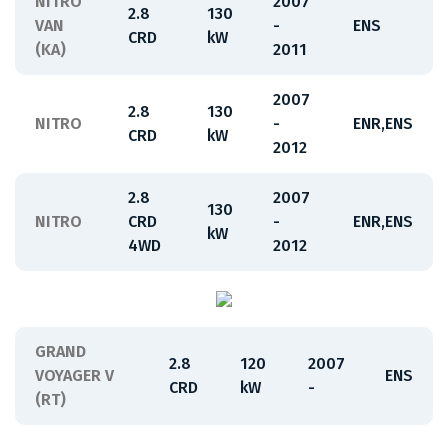
NITRO
2007
2.8
130
VAN
-
ENS
CRD
kW
(KA)
2011
2007
2.8
130
NITRO
-
ENR,ENS
CRD
kW
2012
2.8
2007
130
NITRO
CRD
-
ENR,ENS
kW
4WD
2012
GRAND
2.8
120
2007
VOYAGER V
ENS
CRD
kW
-
(RT)