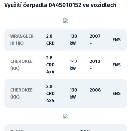
Využití čerpadla 0445010152 ve vozidlech
WRANGLER
2.8
130
2007
ENS
III (JK)
CRD
kW
-
2.8
CHEROKEE
147
2010
CRD
ENS
(KK)
kW
-
4x4
2.8
CHEROKEE
130
2008
CRD
ENS
(KK)
kW
-
4x4