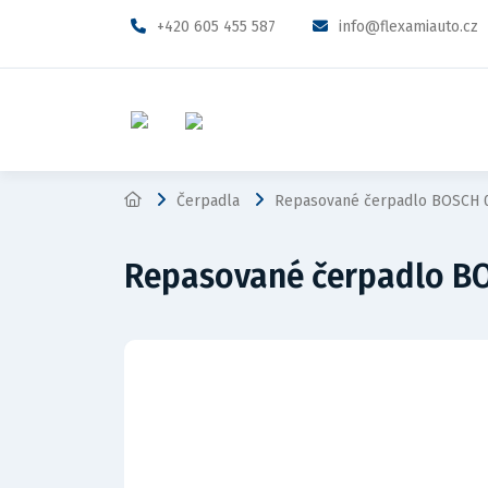
+420 605 455 587
info@flexamiauto.cz
Čerpadla
Repasované čerpadlo BOSCH 
Repasované čerpadlo B