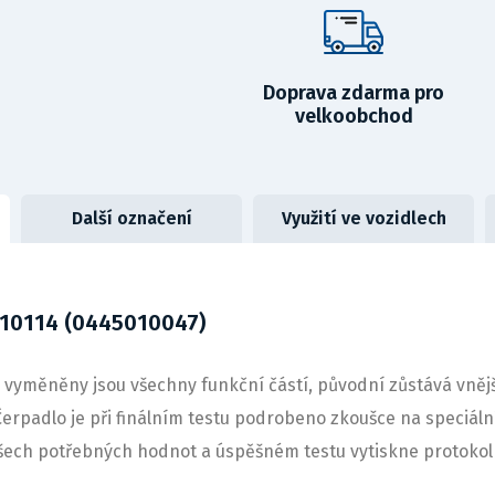
Doprava zdarma pro
velkoobchod
Další označení
Využití ve vozidlech
10114 (0445010047)
yměněny jsou všechny funkční částí, původní zůstává vnější 
erpadlo je při finálním testu podrobeno zkoušce na speciál
šech potřebných hodnot a úspěšném testu vytiskne protokol 