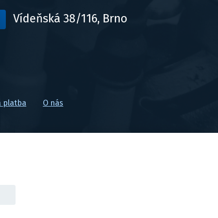
Vídeňská 38/116, Brno
 platba
O nás
Tvorba webu
,
Katalog
,
PPC reklama