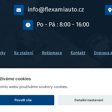
info@flexamiauto.cz
Po - Pá : 8:00 - 16:00
nky
Ke stažení
Reklamace
Kontakt
Doprava a
žíváme cookies
omto webu používáme soubory cookies.
Ceny jsou uvedeny vč. DPH
Upravit nastavení cookies
Povolit vše
Detailní nastavení