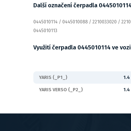
Další označení čerpadla 044501011
0445010114 / 0445010088 / 2210033020 / 221
0445010113
Využití čerpadla 0445010114 ve voz
YARIS (_P1_)
1.4
YARIS VERSO (_P2_)
1.4