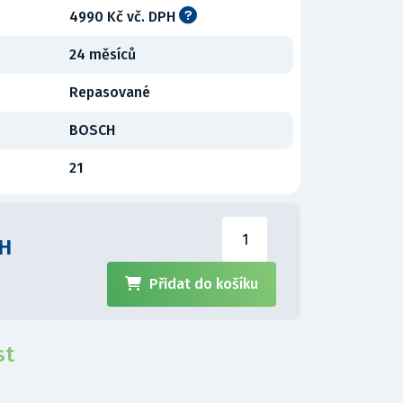
4990 Kč vč. DPH
24 měsíců
Repasované
BOSCH
21
PH
Přidat do košíku
st