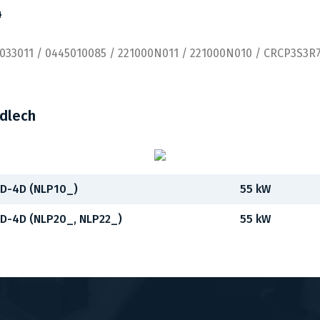
4
0033011 / 0445010085 / 221000N011 / 221000N010 / CRCP3S3R
idlech
 D-4D (NLP10_)
55 kW
 D-4D (NLP20_, NLP22_)
55 kW