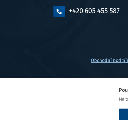
+420 605 455 587
Obchodní podmí
Pou
Na t
© 2026, FlexaMi Auto s.r.o.