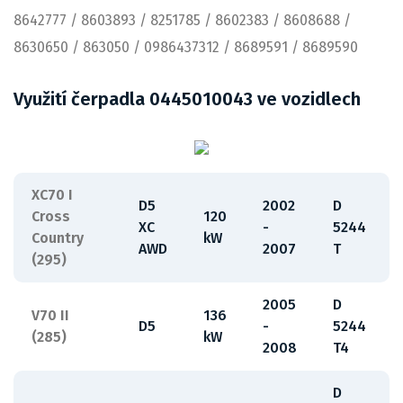
8642777 / 8603893 / 8251785 / 8602383 / 8608688 /
8630650 / 863050 / 0986437312 / 8689591 / 8689590
Využití čerpadla 0445010043 ve vozidlech
XC70 I
D5
2002
D
Cross
120
XC
-
5244
Country
kW
AWD
2007
T
(295)
2005
D
V70 II
136
D5
-
5244
(285)
kW
2008
T4
D