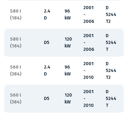
2001
D
S80 I
2.4
96
-
5244
(184)
D
kW
2006
T2
2001
D
S80 I
120
D5
-
5244
(184)
kW
2006
T
2001
D
S60 I
2.4
96
-
5244
(384)
D
kW
2010
T2
2001
D
S60 I
120
D5
-
5244
(384)
kW
2010
T