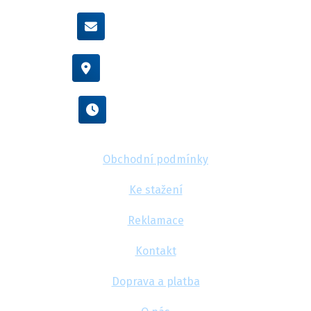
info@flexamiauto.cz
Vídeňská 38/116, Brno
Po - Pá : 8:00 - 16:00
Obchodní podmínky
Ke stažení
Reklamace
Kontakt
Doprava a platba