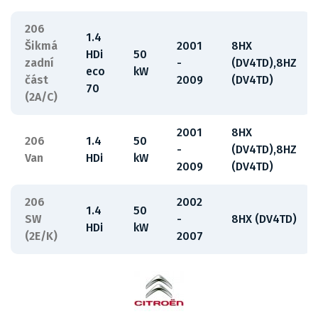
206
1.4
Šikmá
2001
8HX
HDi
50
zadní
-
(DV4TD),8HZ
eco
kW
část
2009
(DV4TD)
70
(2A/C)
2001
8HX
206
1.4
50
-
(DV4TD),8HZ
Van
HDi
kW
2009
(DV4TD)
206
2002
1.4
50
SW
-
8HX (DV4TD)
HDi
kW
(2E/K)
2007