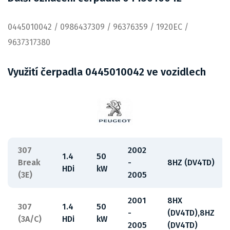
0445010042 / 0986437309 / 96376359 / 1920EC /
9637317380
Využití čerpadla 0445010042 ve vozidlech
307
2002
1.4
50
Break
-
8HZ (DV4TD)
HDi
kW
(3E)
2005
2001
8HX
307
1.4
50
-
(DV4TD),8HZ
(3A/C)
HDi
kW
2005
(DV4TD)