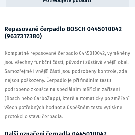
Potřebujete poradit?
Repasované čerpadlo BOSCH 0445010042
(9637317380)
Kompletně repasované čerpadlo 0445010042, vyměněny
jsou všechny funkční částí, původní zůstává vnější obal.
Samozřejmě i vnější části jsou podrobeny kontrole, zda
nejsou poškozeny. Čerpadlo je při finálním testu
podrobeno zkoušce na speciálním měřícím zařízení
(Bosch nebo CarboZapp), které automaticky po změření
všech potřebných hodnot a úspěšném testu vytiskne
protokol o stavu čerpadla.
Další označení čerpadla 0445010042