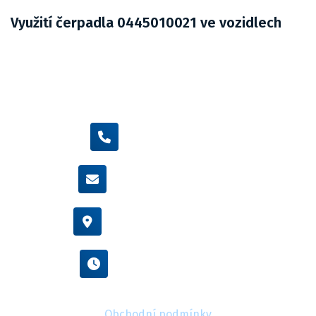
Využití čerpadla 0445010021 ve vozidlech
+420 605 455 587
info@flexamiauto.cz
Vídeňská 38/116, Brno
Po - Pá : 8:00 - 16:00
Obchodní podmínky