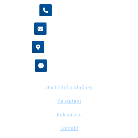
+420 605 455 587
info@flexamiauto.cz
Vídeňská 38/116, Brno
Po - Pá : 8:00 - 16:00
Obchodní podmínky
Ke stažení
Reklamace
Kontakt