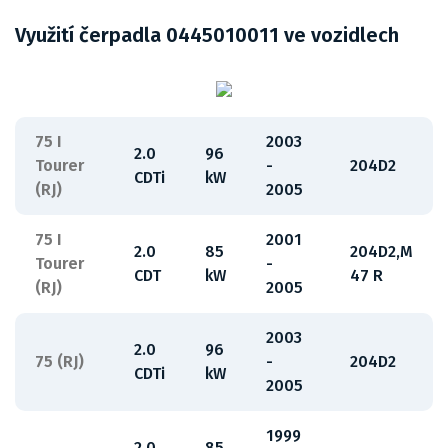
Využití čerpadla 0445010011 ve vozidlech
75 I
2003
2.0
96
Tourer
-
204D2
CDTi
kW
(RJ)
2005
75 I
2001
2.0
85
204D2,M
Tourer
-
CDT
kW
47 R
(RJ)
2005
2003
2.0
96
75 (RJ)
-
204D2
CDTi
kW
2005
1999
2.0
85