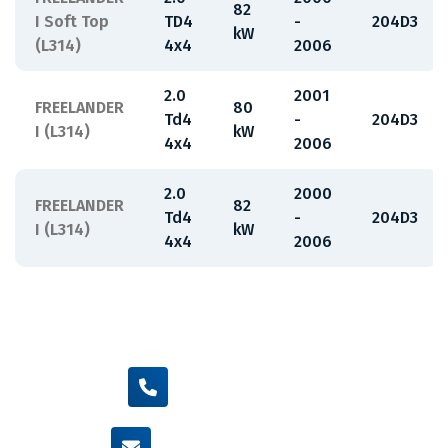
82
I Soft Top
TD4
-
204D3
kW
(L314)
4x4
2006
2.0
2001
FREELANDER
80
Td4
-
204D3
I (L314)
kW
4x4
2006
2.0
2000
FREELANDER
82
Td4
-
204D3
I (L314)
kW
4x4
2006
+420 605 455 587
info@flexamiauto.cz