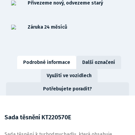
Přivezeme nový, odvezeme starý
Záruka 24 měsíců
Podrobné informace
Další označení
Využití ve vozidlech
Potřebujete poradit?
Sada těsnění KT220570E
Sada těsnění k turbodmychadlu, která obsahuje