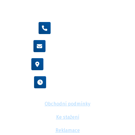
+420 605 455 587
info@flexamiauto.cz
Vídeňská 38/116, Brno
Po - Pá : 8:00 - 16:00
Obchodní podmínky
Ke stažení
Reklamace