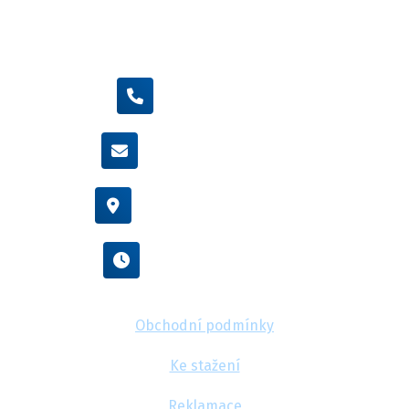
+420 605 455 587
info@flexamiauto.cz
Vídeňská 38/116, Brno
Po - Pá : 8:00 - 16:00
Obchodní podmínky
Ke stažení
Reklamace