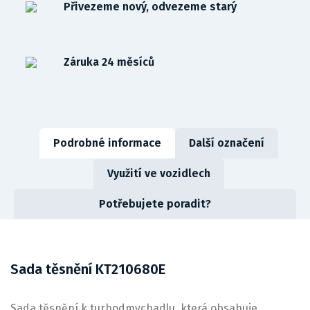
Přivezeme nový, odvezeme starý
Záruka 24 měsíců
Podrobné informace
Další označení
Využití ve vozidlech
Potřebujete poradit?
Sada těsnění KT210680E
Sada těsnění k turbodmychadlu, která obsahuje