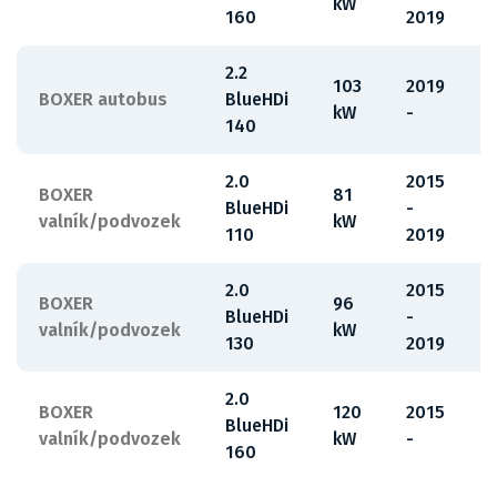
kW
160
2019
2.2
103
2019
BOXER autobus
BlueHDi
kW
-
140
2.0
2015
BOXER
81
BlueHDi
-
valník/podvozek
kW
110
2019
2.0
2015
BOXER
96
BlueHDi
-
valník/podvozek
kW
130
2019
2.0
BOXER
120
2015
BlueHDi
valník/podvozek
kW
-
160