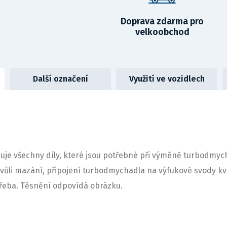
Doprava zdarma pro
velkoobchod
Další označení
Využití ve vozidlech
je všechny díly, které jsou potřebné při výměně turbodmycha
 kvůli mazání, připojení turbodmychadla na výfukové svody k
třeba. Těsnění odpovídá obrázku.