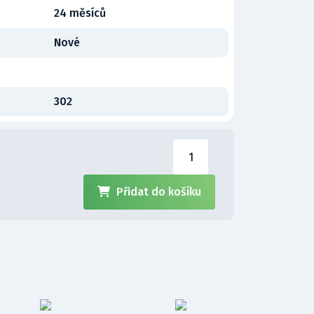
24 měsíců
Nové
302
Přidat do košíku