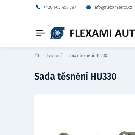
+420 605 455 587
info@flexamiauto.cz
Těsnění
Sada těsnění HU330
Sada těsnění HU330