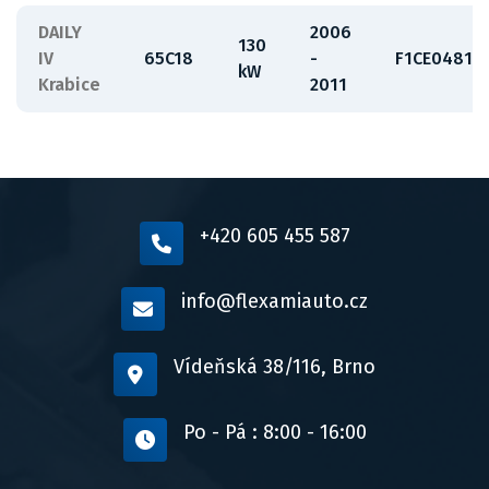
DAILY
2006
130
IV
65C18
-
F1CE0481H
kW
Krabice
2011
+420 605 455 587
info@flexamiauto.cz
Vídeňská 38/116, Brno
Po - Pá : 8:00 - 16:00