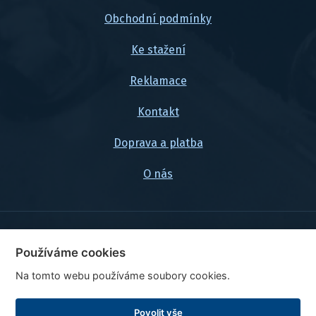
Obchodní podmínky
Ke stažení
Reklamace
Kontakt
Doprava a platba
O nás
© 2026, FlexaMi Auto s.r.o.
Používáme cookies
Na tomto webu používáme soubory cookies.
Ceny jsou uvedeny vč. DPH
Upravit nastavení cookies
Povolit vše