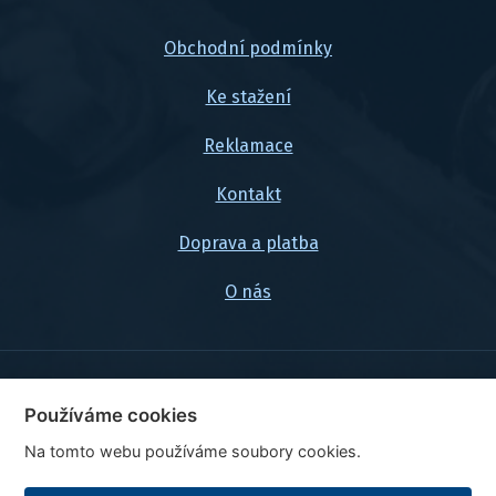
Obchodní podmínky
Ke stažení
Reklamace
Kontakt
Doprava a platba
O nás
© 2026, FlexaMi Auto s.r.o.
Používáme cookies
Na tomto webu používáme soubory cookies.
Ceny jsou uvedeny vč. DPH