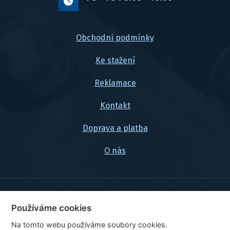
Obchodní podmínky
Ke stažení
Reklamace
Kontakt
Doprava a platba
O nás
© 2026, FlexaMi Auto s.r.o.
Používáme cookies
Na tomto webu používáme soubory cookies.
Ceny jsou uvedeny vč. DPH