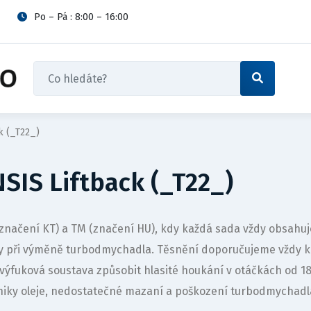
Po – Pá : 8:00 – 16:00
k (_T22_)
SIS Liftback (_T22_)
 (značení KT) a TM (značení HU), kdy každá sada vždy obsa
vy při výměně turbodmychadla. Těsnění doporučujeme vždy 
výfuková soustava způsobit hlasité houkání v otáčkách od 
iky oleje, nedostatečné mazaní a poškození turbodmychadl