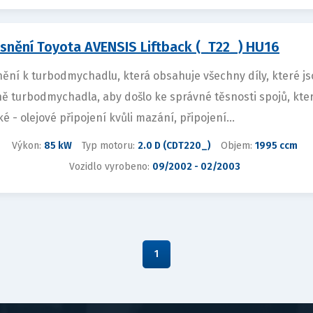
snění Toyota AVENSIS Liftback (_T22_) HU16
ění k turbodmychadlu, která obsahuje všechny díly, které j
ně turbodmychadla, aby došlo ke správné těsnosti spojů, kt
ké - olejové připojení kvůli mazání, připojení...
Výkon:
85 kW
Typ motoru:
2.0 D (CDT220_)
Objem:
1995 ccm
Vozidlo vyrobeno:
09/2002 - 02/2003
1