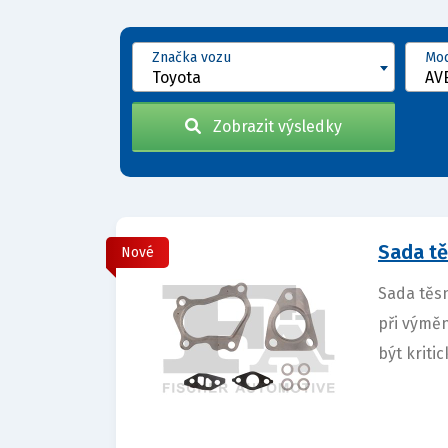
Značka vozu
Mod
Toyota
Zobrazit výsledky
Sada tě
Nové
Sada těsn
při výmě
být kritic