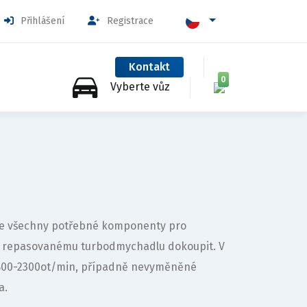
Přihlášení
Registrace
Kontakt
0
Vyberte vůz
huje všechny potřebné komponenty pro
k repasovanému turbodmychadlu dokoupit. V
1800-2300ot/min, případně nevyměněné
a.