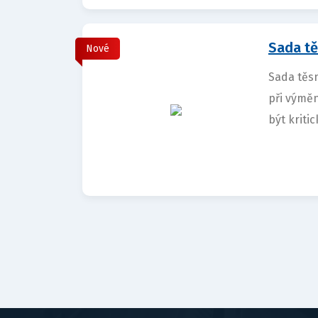
Sada tě
Nové
Sada těsn
při výmě
být kritic