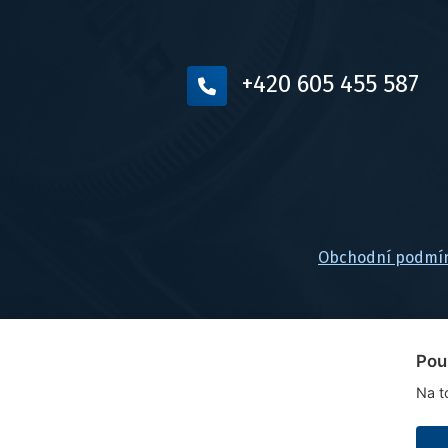
+420 605 455 587
Obchodní podmí
Pou
Na t
© 2026, FlexaMi Auto s.r.o.