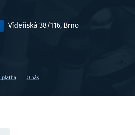
Vídeňská 38/116, Brno
 platba
O nás
Tvorba webu
,
Katalog
,
PPC reklama