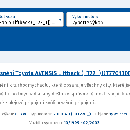
el vozu
Výkon motoru
AVENSIS Liftback (_T22_) [1997 - 2003]
Vyberte výkon
snění Toyota AVENSIS Liftback (_T22_) KT770130
ění k turbodmychadlu, která obsahuje všechny díly, které j
ně turbodmychadla, aby došlo ke správné těsnosti spojů, kt
ké - olejové připojení kvůli mazání, připojení...
Výkon:
81 kW
Typ motoru:
2.0 D-4D (CDT220_)
Objem:
1995 ccm
Vozidlo vyrobeno:
10/1999 - 02/2003