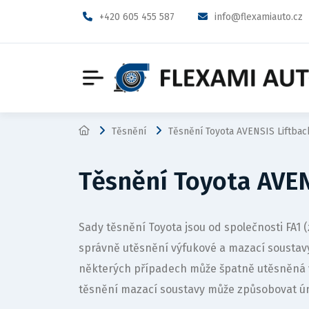
+420 605 455 587
info@flexamiauto.cz
Těsnění
Těsnění Toyota AVENSIS Liftbac
Těsnění Toyota AVEN
Sady těsnění Toyota jsou od společnosti FA1
správně utěsnění výfukové a mazací sousta
některých případech může špatně utěsněná 
těsnění mazací soustavy může způsobovat ún