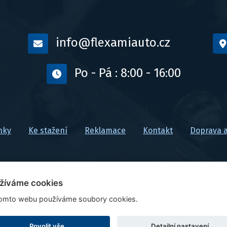
info@flexamiauto.cz
Po - Pá : 8:00 - 16:00
nky
Ke stažení
Reklamace
Kontakt
Doprava a
žíváme cookies
omto webu používáme soubory cookies.
Ceny jsou uvedeny vč. DPH
Upravit nastavení cookies
Povolit vše
Detailní nastavení