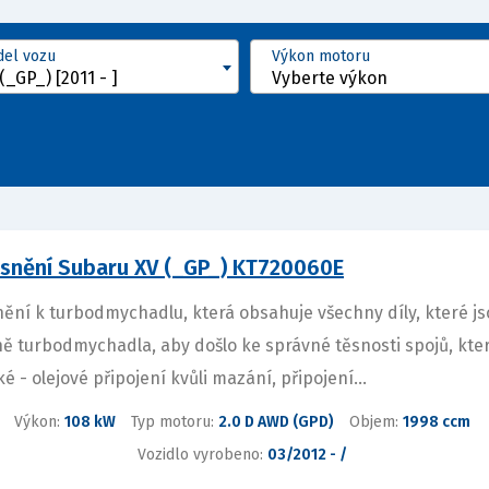
el vozu
Výkon motoru
(_GP_) [2011 - ]
Vyberte výkon
snění Subaru XV (_GP_) KT720060E
ění k turbodmychadlu, která obsahuje všechny díly, které j
ně turbodmychadla, aby došlo ke správné těsnosti spojů, kt
ké - olejové připojení kvůli mazání, připojení...
Výkon:
108 kW
Typ motoru:
2.0 D AWD (GPD)
Objem:
1998 ccm
Vozidlo vyrobeno:
03/2012 - /