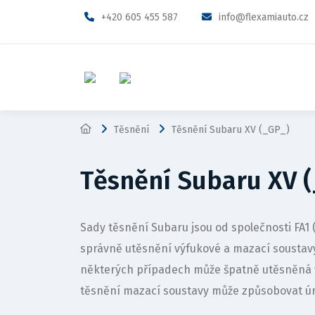
+420 605 455 587
info@flexamiauto.cz
Těsnění
Těsnění Subaru XV (_GP_)
Těsnění Subaru XV 
Sady těsnění Subaru jsou od společnosti FA
správně utěsnění výfukové a mazací sousta
některých případech může špatně utěsněná 
těsnění mazací soustavy může způsobovat ún