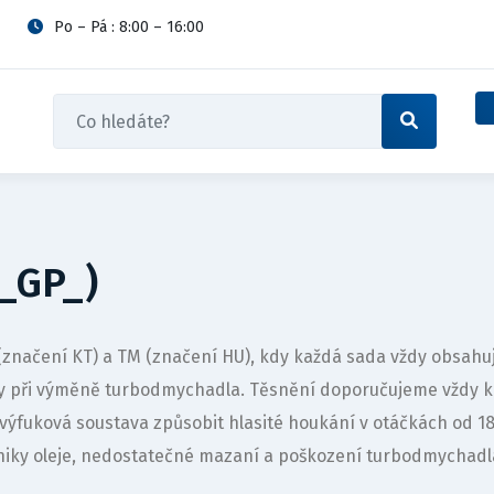
Po – Pá : 8:00 – 16:00
(_GP_)
1 (značení KT) a TM (značení HU), kdy každá sada vždy obsa
vy při výměně turbodmychadla. Těsnění doporučujeme vždy 
výfuková soustava způsobit hlasité houkání v otáčkách od 
iky oleje, nedostatečné mazaní a poškození turbodmychadl