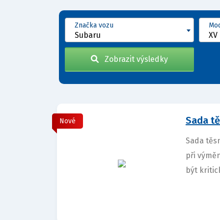
Značka vozu
Mod
Subaru
XV 
Zobrazit výsledky
Sada tě
Nové
Sada těsn
při výmě
být kritic