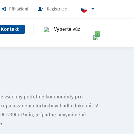
Přihlášení
Registrace
Kontakt
Vyberte vůz
0
huje všechny potřebné komponenty pro
k repasovanému turbodmychadlu dokoupit. V
1800-2300ot/min, případně nevyměněné
a.