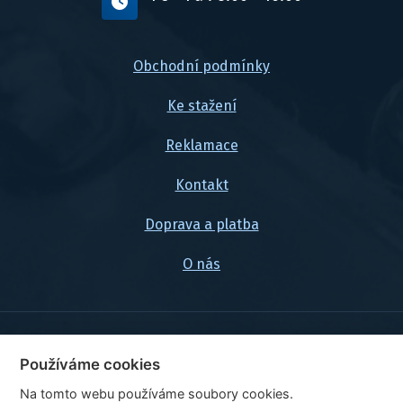
Obchodní podmínky
Ke stažení
Reklamace
Kontakt
Doprava a platba
O nás
© 2026, FlexaMi Auto s.r.o.
Používáme cookies
Na tomto webu používáme soubory cookies.
Ceny jsou uvedeny vč. DPH