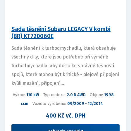
Sada těsnění Subaru LEGACY V kombi
(BR) KT720060E
Sada těsnění k turbodmychadlu, která obsahuje
všechny díly, které jsou potřebné při výměně
turbodmychadla, aby došlo ke správné těsnosti
spojů, které mohou být kritické - olejové připojení
kvůli mazání, připojení...
Výkon:
110 kW
Typ motoru:
2.0 D AWD
Objem:
1998
ccm
Vozidlo vyrobeno:
09/2009 - 12/2014
400 Kč vč. DPH