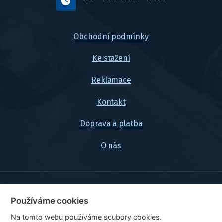
Obchodní podmínky
Ke stažení
Reklamace
Kontakt
Doprava a platba
O nás
© 2026, FlexaMi Auto s.r.o.
Používáme cookies
Na tomto webu používáme soubory cookies.
Ceny jsou uvedeny vč. DPH