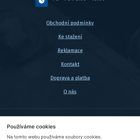
Obchodní podmínky
Ke stažení
Reklamace
Kontakt
Doprava a platba
O nás
© 2026, FlexaMi Auto s.r.o.
Používáme cookies
Na tomto webu používáme soubory cookies.
Ceny jsou uvedeny vč. DPH