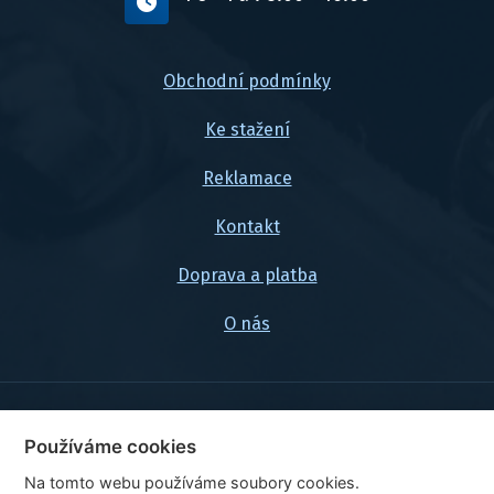
Obchodní podmínky
Ke stažení
Reklamace
Kontakt
Doprava a platba
O nás
© 2026, FlexaMi Auto s.r.o.
Používáme cookies
Na tomto webu používáme soubory cookies.
Ceny jsou uvedeny vč. DPH