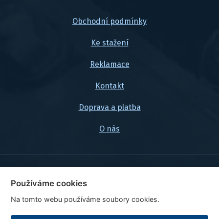
Obchodní podmínky
Ke stažení
Reklamace
Kontakt
Doprava a platba
O nás
© 2026, FlexaMi Auto s.r.o.
Používáme cookies
Na tomto webu používáme soubory cookies.
Ceny jsou uvedeny vč. DPH