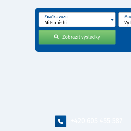
Značka vozu
Mod
Mitsubishi
Vy
Zobrazit výsledky
+420 605 455 587