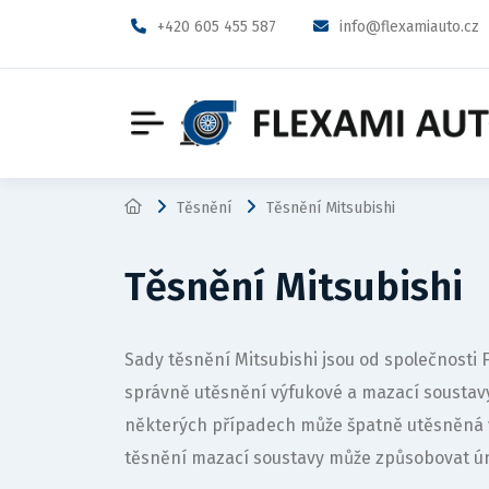
+420 605 455 587
info@flexamiauto.cz
Těsnění
Těsnění Mitsubishi
Těsnění Mitsubishi
Sady těsnění Mitsubishi jsou od společnosti
správně utěsnění výfukové a mazací sousta
některých případech může špatně utěsněná 
těsnění mazací soustavy může způsobovat ún