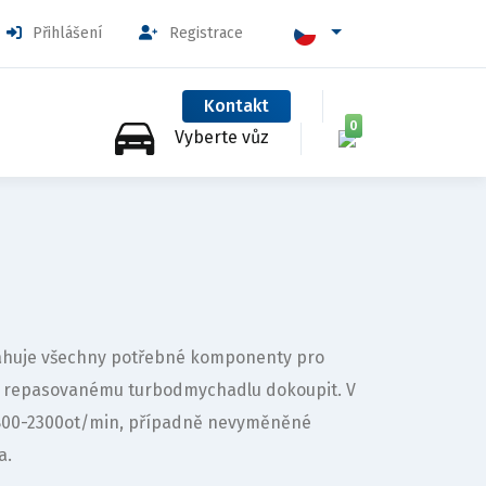
Přihlášení
Registrace
Kontakt
0
Vyberte vůz
bsahuje všechny potřebné komponenty pro
k repasovanému turbodmychadlu dokoupit. V
1800-2300ot/min, případně nevyměněné
a.