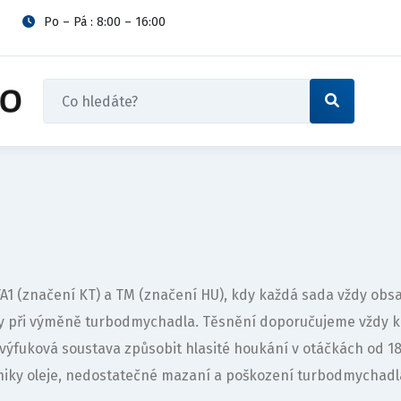
Po – Pá : 8:00 – 16:00
 FA1 (značení KT) a TM (značení HU), kdy každá sada vždy o
vy při výměně turbodmychadla. Těsnění doporučujeme vždy 
výfuková soustava způsobit hlasité houkání v otáčkách od 
iky oleje, nedostatečné mazaní a poškození turbodmychadl