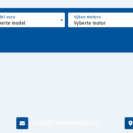
el vozu
Výkon motoru
berte model
Vyberte motor
info@flexamiauto.cz