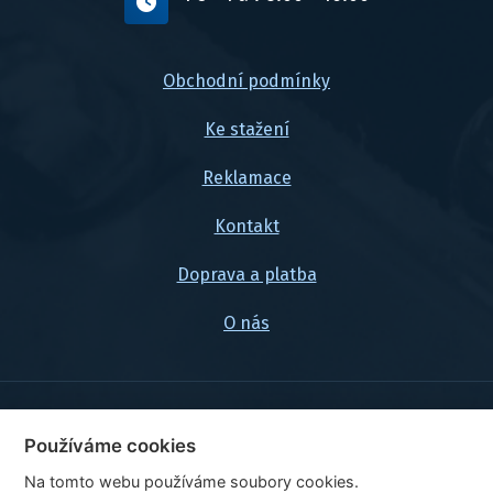
Obchodní podmínky
Ke stažení
Reklamace
Kontakt
Doprava a platba
O nás
© 2026, FlexaMi Auto s.r.o.
Používáme cookies
Na tomto webu používáme soubory cookies.
Ceny jsou uvedeny vč. DPH