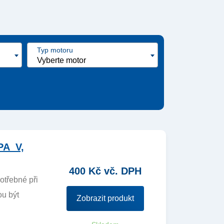
Typ motoru
Vyberte motor
PA_V,
400 Kč vč. DPH
otřebné při
ou být
Zobrazit produkt