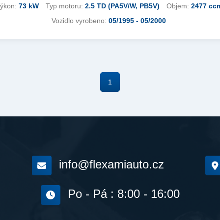
ýkon:
73 kW
Typ motoru:
2.5 TD (PA5V/W, PB5V)
Objem:
2477 cc
Vozidlo vyrobeno:
05/1995 - 05/2000
1
info@flexamiauto.cz
Po - Pá : 8:00 - 16:00