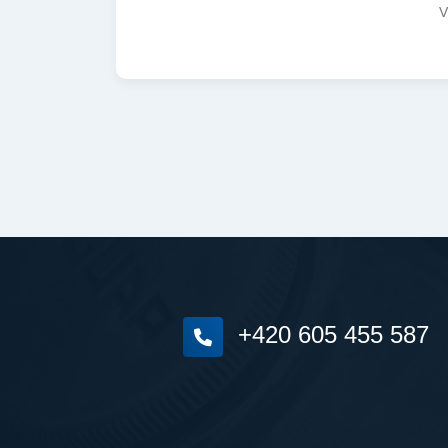
V
+420 605 455 587