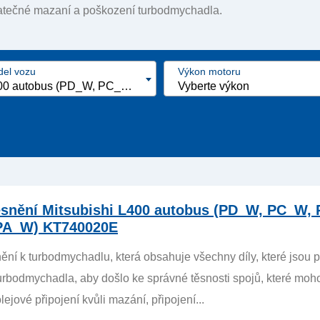
atečné mazaní a poškození turbodmychadla.
el vozu
Výkon motoru
L400 autobus (PD_W, PC_W, PA_V, PB_V, PA_W) [1994 - 2007]
Vyberte výkon
ěsnění Mitsubishi L400 autobus (PD_W, PC_W, 
PA_W) KT740020E
ění k turbodmychadlu, která obsahuje všechny díly, které jsou p
rbodmychadla, aby došlo ke správné těsnosti spojů, které moh
 olejové připojení kvůli mazání, připojení...