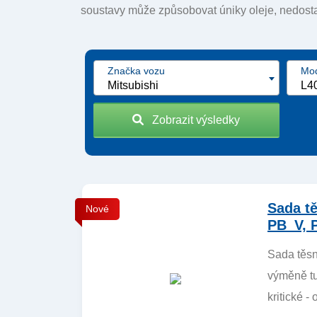
soustavy může způsobovat úniky oleje, nedost
Značka vozu
Mod
Mitsubishi
Zobrazit výsledky
Sada t
Nové
PB_V, 
Sada těsn
výměně tu
kritické -