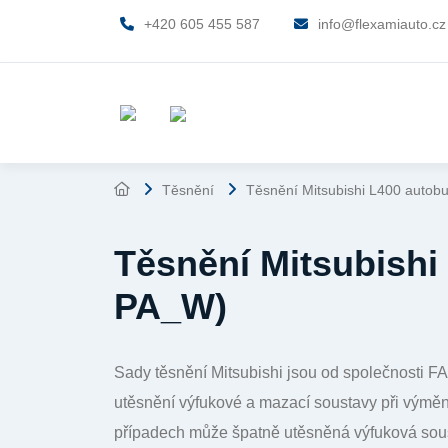
+420 605 455 587
info@flexamiauto.cz
Těsnění
Těsnění Mitsubishi L400 auto
Těsnění Mitsubish
PA_W)
Sady těsnění Mitsubishi jsou od společnosti 
utěsnění výfukové a mazací soustavy při vým
případech může špatně utěsněná výfuková sous