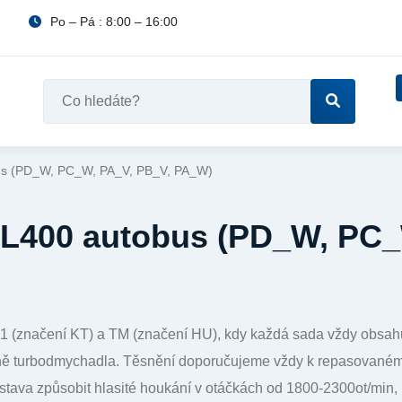
Po – Pá : 8:00 – 16:00
bus (PD_W, PC_W, PA_V, PB_V, PA_W)
i L400 autobus (PD_W, PC_
FA1 (značení KT) a TM (značení HU), kdy každá sada vždy obsa
ěně turbodmychadla. Těsnění doporučujeme vždy k repasovaném
tava způsobit hlasité houkání v otáčkách od 1800-2300ot/min