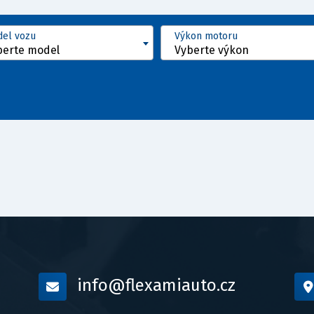
el vozu
Výkon motoru
berte model
Vyberte výkon
info@flexamiauto.cz