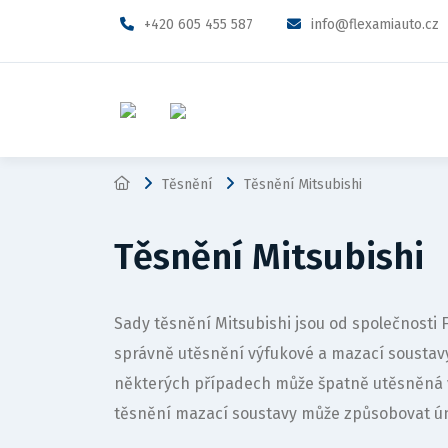
+420 605 455 587
info@flexamiauto.cz
Těsnění
Těsnění Mitsubishi
Těsnění Mitsubishi
Sady těsnění Mitsubishi jsou od společnosti
správně utěsnění výfukové a mazací sousta
některých případech může špatně utěsněná 
těsnění mazací soustavy může způsobovat ún