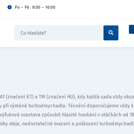
Po – Pá : 8:00 – 16:00
 FA1 (značení KT) a TM (značení HU), kdy každá sada vždy o
vy při výměně turbodmychadla. Těsnění doporučujeme vždy 
výfuková soustava způsobit hlasité houkání v otáčkách od 
iky oleje, nedostatečné mazaní a poškození turbodmychadl