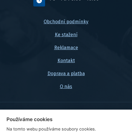
Obchodní podmínky
Ke stažení
Reklamace
Kontakt
Doprava a platba
O nás
© 2026, FlexaMi Auto s.r.o.
Používáme cookies
Na tomto webu používáme soubory cookies.
Ceny jsou uvedeny vč. DPH