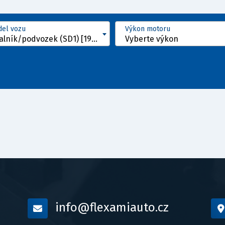
el vozu
Výkon motoru
E valník/podvozek (SD1) [1983 - 1999]
Vyberte výkon
info@flexamiauto.cz