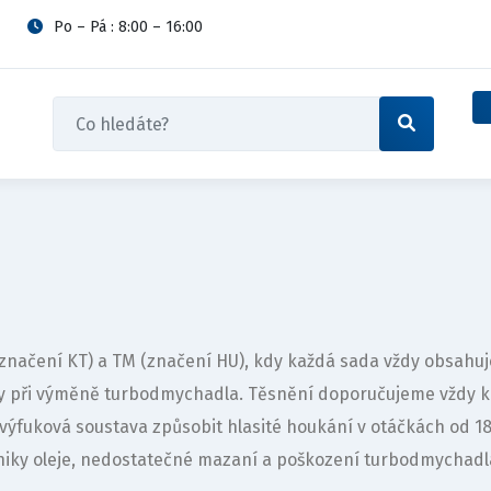
Po – Pá : 8:00 – 16:00
 (značení KT) a TM (značení HU), kdy každá sada vždy obsah
vy při výměně turbodmychadla. Těsnění doporučujeme vždy 
výfuková soustava způsobit hlasité houkání v otáčkách od 
iky oleje, nedostatečné mazaní a poškození turbodmychadl