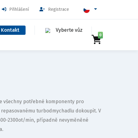
Přihlášení
Registrace
Kontakt
Vyberte vůz
0
uje všechny potřebné komponenty pro
k repasovanému turbodmychadlu dokoupit. V
1800-2300ot/min, případně nevyměněné
a.