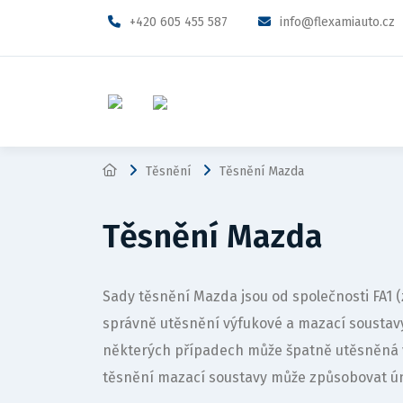
+420 605 455 587
info@flexamiauto.cz
Těsnění
Těsnění Mazda
Těsnění Mazda
Sady těsnění Mazda jsou od společnosti FA1
správně utěsnění výfukové a mazací sousta
některých případech může špatně utěsněná 
těsnění mazací soustavy může způsobovat ún