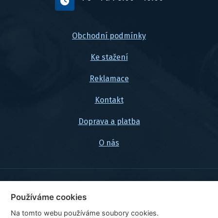
Obchodní podmínky
Ke stažení
Reklamace
Kontakt
Doprava a platba
O nás
© 2026, FlexaMi Auto s.r.o.
Používáme cookies
Na tomto webu používáme soubory cookies.
Ceny jsou uvedeny vč. DPH