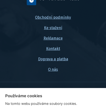
Obchodní podmínky
Ke stažení
Reklamace
Kontakt
Doprava a platba
O nás
© 2026, FlexaMi Auto s.r.o.
Používáme cookies
Na tomto webu používáme soubory cookies.
Ceny jsou uvedeny vč. DPH