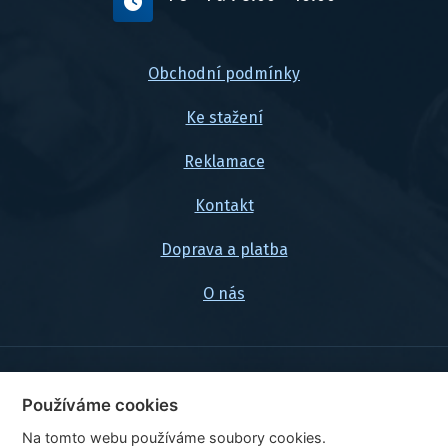
Obchodní podmínky
Ke stažení
Reklamace
Kontakt
Doprava a platba
O nás
© 2026, FlexaMi Auto s.r.o.
Používáme cookies
Na tomto webu používáme soubory cookies.
Ceny jsou uvedeny vč. DPH