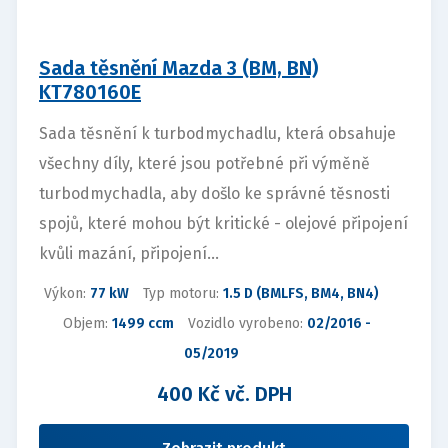
Sada těsnění Mazda 3 (BM, BN)
KT780160E
Sada těsnění k turbodmychadlu, která obsahuje
všechny díly, které jsou potřebné při výměně
turbodmychadla, aby došlo ke správné těsnosti
spojů, které mohou být kritické - olejové připojení
kvůli mazání, připojení...
Výkon:
77 kW
Typ motoru:
1.5 D (BMLFS, BM4, BN4)
Objem:
1499 ccm
Vozidlo vyrobeno:
02/2016 -
05/2019
400 Kč vč. DPH