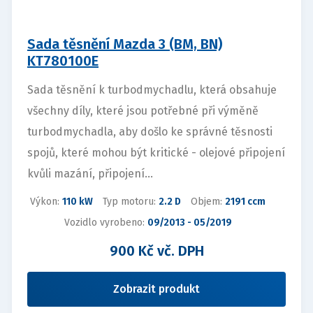
Sada těsnění Mazda 3 (BM, BN)
KT780100E
Sada těsnění k turbodmychadlu, která obsahuje
všechny díly, které jsou potřebné při výměně
turbodmychadla, aby došlo ke správné těsnosti
spojů, které mohou být kritické - olejové připojení
kvůli mazání, připojení...
Výkon:
110 kW
Typ motoru:
2.2 D
Objem:
2191 ccm
Vozidlo vyrobeno:
09/2013 - 05/2019
900 Kč vč. DPH
Zobrazit produkt