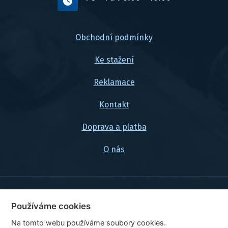
Obchodní podmínky
Ke stažení
Reklamace
Kontakt
Doprava a platba
O nás
© 2026, FlexaMi Auto s.r.o.
Používáme cookies
Na tomto webu používáme soubory cookies.
Ceny jsou uvedeny vč. DPH