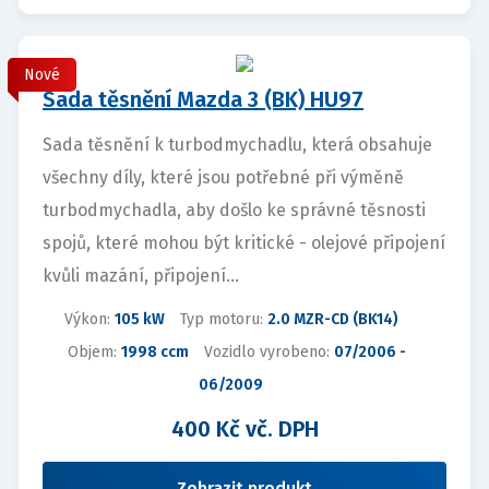
Nové
Sada těsnění Mazda 3 (BK) HU97
Sada těsnění k turbodmychadlu, která obsahuje
všechny díly, které jsou potřebné při výměně
turbodmychadla, aby došlo ke správné těsnosti
spojů, které mohou být kritické - olejové připojení
kvůli mazání, připojení...
Výkon:
105 kW
Typ motoru:
2.0 MZR-CD (BK14)
Objem:
1998 ccm
Vozidlo vyrobeno:
07/2006 -
06/2009
400 Kč vč. DPH
Zobrazit produkt